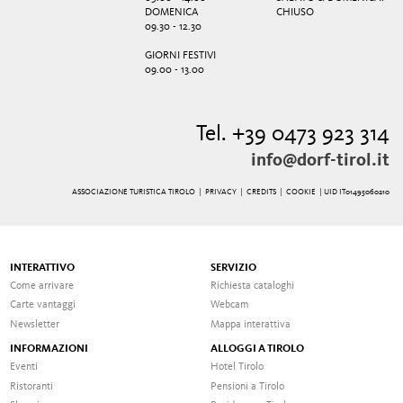
DOMENICA
CHIUSO
09.30 - 12.30
GIORNI FESTIVI
09.00 - 13.00
Tel. +39 0473 923 314
info@dorf-tirol.it
ASSOCIAZIONE TURISTICA TIROLO |
PRIVACY
|
CREDITS
|
COOKIE
| UID IT01495060210
INTERATTIVO
SERVIZIO
Come arrivare
Richiesta cataloghi
Carte vantaggi
Webcam
Newsletter
Mappa interattiva
INFORMAZIONI
ALLOGGI A TIROLO
Eventi
Hotel Tirolo
Ristoranti
Pensioni a Tirolo