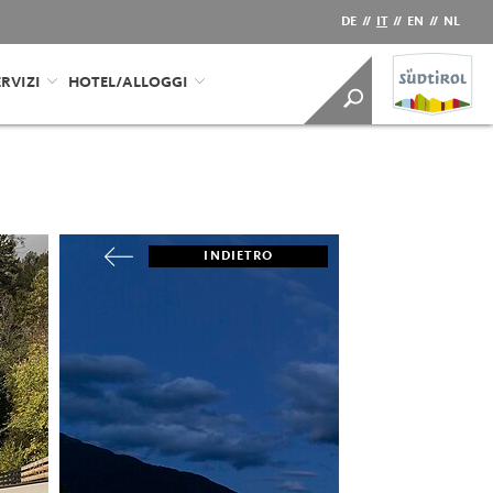
DE
//
IT
//
EN
//
NL
RVIZI
HOTEL/ALLOGGI
INDIETRO