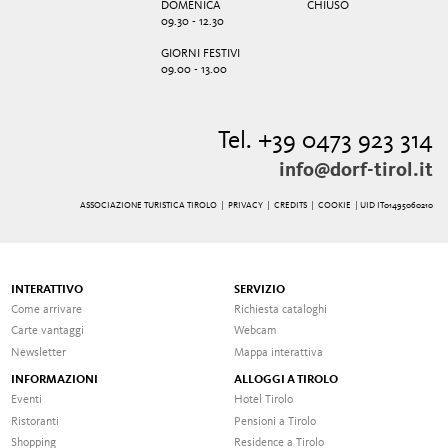
DOMENICA
CHIUSO
09.30 - 12.30
GIORNI FESTIVI
09.00 - 13.00
Tel. +39 0473 923 314
info@dorf-tirol.it
ASSOCIAZIONE TURISTICA TIROLO |
PRIVACY
|
CREDITS
|
COOKIE
| UID IT01495060210
INTERATTIVO
SERVIZIO
Come arrivare
Richiesta cataloghi
Carte vantaggi
Webcam
Newsletter
Mappa interattiva
INFORMAZIONI
ALLOGGI A TIROLO
Eventi
Hotel Tirolo
Ristoranti
Pensioni a Tirolo
Shopping
Residence a Tirolo