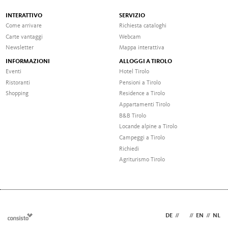
INTERATTIVO
SERVIZIO
Come arrivare
Richiesta cataloghi
Carte vantaggi
Webcam
Newsletter
Mappa interattiva
INFORMAZIONI
ALLOGGI A TIROLO
Eventi
Hotel Tirolo
Ristoranti
Pensioni a Tirolo
Shopping
Residence a Tirolo
Appartamenti Tirolo
B&B Tirolo
Locande alpine a Tirolo
Campeggi a Tirolo
Richiedi
Agriturismo Tirolo
DE
//
IT
//
EN
//
NL