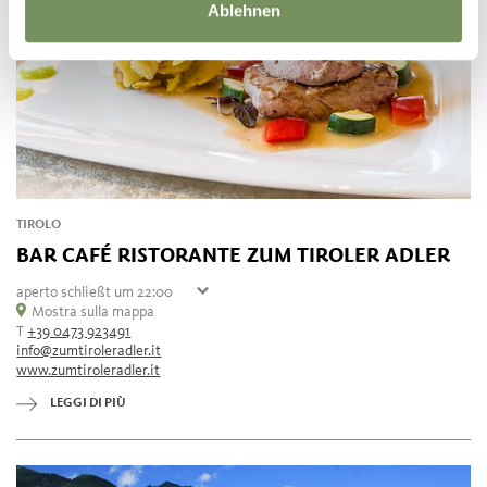
Ablehnen
TIROLO
BAR CAFÉ RISTORANTE ZUM TIROLER ADLER
aperto
schließt um 22:00
giovedì
Mostra sulla mappa
07:30 - 22:00
T
+39 0473 923491
venerdì
chiuso
info@zumtiroleradler.it
sabato
07:30 - 22:00
www.zumtiroleradler.it
domenica
07:30 - 22:00
lunedì
07:30 - 22:00
LEGGI DI PIÙ
martedì
07:30 - 22:00
mercoledì
07:30 - 22:00