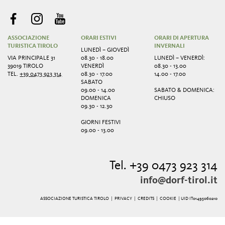
ASSOCIAZIONE
ORARI ESTIVI
ORARI DI APERTURA
TURISTICA TIROLO
INVERNALI
LUNEDÌ – GIOVEDÌ
VIA PRINCIPALE 31
08.30 - 18.00
LUNEDÌ – VENERDÌ:
39019 TIROLO
VENERDÌ
08.30 - 13.00
TEL.
+39 0473 923 314
08.30 - 17.00
14.00 - 17.00
SABATO
09.00 - 14.00
SABATO & DOMENICA:
DOMENICA
CHIUSO
09.30 - 12.30
GIORNI FESTIVI
09.00 - 13.00
Tel. +39 0473 923 314
info@dorf-tirol.it
ASSOCIAZIONE TURISTICA TIROLO |
PRIVACY
|
CREDITS
|
COOKIE
| UID IT01495060210