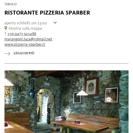
TIROLO
RISTORANTE PIZZERIA SPARBER
aperto
schließt um 23:00
giovedì
Mostra sulla mappa
16:00 - 23:00
T
+39 0473 923486
venerdì
16:00 - 23:00
marangoni.luca@rolmail.net
sabato
16:00 - 23:00
www.pizzeria-sparber.it
domenica
16:00 - 23:00
lunedì
chiuso
LEGGI DI PIÙ
martedì
16:00 - 23:00
mercoledì
16:00 - 23:00