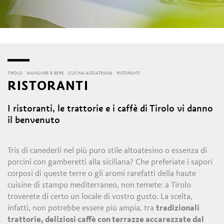
TIROLO
MANGIARE & BERE
CUCINA ALTOATESINA
RISTORANTI
RISTORANTI
I ristoranti, le trattorie e i caffè di Tirolo vi danno
il benvenuto
Tris di canederli nel più puro stile altoatesino o essenza di
porcini con gamberetti alla siciliana? Che preferiate i sapori
corposi di queste terre o gli aromi rarefatti della haute
cuisine di stampo mediterraneo, non temete: a Tirolo
troverete di certo un locale di vostro gusto. La scelta,
infatti, non potrebbe essere più ampia, tra
tradizionali
trattorie, deliziosi caffè con terrazze accarezzate dal