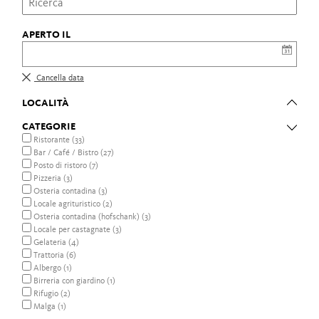
APERTO IL
Cancella data
LOCALITÀ
CATEGORIE
Ristorante (33)
Bar / Café / Bistro (27)
Posto di ristoro (7)
Pizzeria (3)
Osteria contadina (3)
Locale agrituristico (2)
Osteria contadina (hofschank) (3)
Locale per castagnate (3)
Gelateria (4)
Trattoria (6)
Albergo (1)
Birreria con giardino (1)
Rifugio (2)
Malga (1)