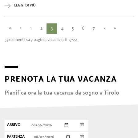
lunedì
11:00 - 22:00
LEGGI DI PIÙ
martedì
11:00 - 22:00
mercoledì
chiuso
«
‹
1
2
3
4
5
6
7
›
»
53 elementi su 7 pagine, visualizzati 17-24
PRENOTA LA TUA VACANZA
Pianifica ora la tua vacanza da sogno a Tirolo
ARRIVO
PARTENZA