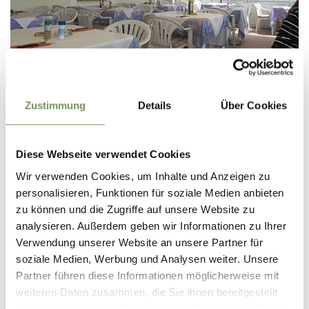
TIROLO
PIZZERIA-RISTORANTE LINDENWIRT
Zustimmung
Details
Über Cookies
aperto
schließt um 22:00
giovedì
Mostra sulla mappa
12:00 - 14:00 | 17:00 - 22:00
T
+39 0473 923184
venerdì
12:00 - 14:00 | 17:00 - 22:00
Diese Webseite verwendet Cookies
lindenwirt.tirol@gmail.com
sabato
chiuso
domenica
12:00 - 14:00 | 17:00 - 22:00
Wir verwenden Cookies, um Inhalte und Anzeigen zu
LEGGI DI PIÙ
lunedì
12:00 - 14:00 | 17:00 - 22:00
personalisieren, Funktionen für soziale Medien anbieten
martedì
12:00 - 14:00 | 17:00 - 22:00
zu können und die Zugriffe auf unsere Website zu
mercoledì
12:00 - 14:00 | 17:00 - 22:00
analysieren. Außerdem geben wir Informationen zu Ihrer
Verwendung unserer Website an unsere Partner für
soziale Medien, Werbung und Analysen weiter. Unsere
Partner führen diese Informationen möglicherweise mit
weiteren Daten zusammen, die Sie ihnen bereitgestellt
haben oder die sie im Rahmen Ihrer Nutzung der Dienste