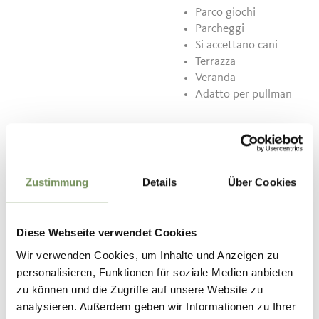
Parco giochi
Parcheggi
Si accettano cani
Terrazza
Veranda
Adatto per pullman
Contatto
Ristorante Café Seilbahn
Via Aslago, 64
Zustimmung
Details
Über Cookies
39019
Tirolo
info@restaurantseilbahn.it
Diese Webseite verwendet Cookies
www.restaurantseilbahn.it
Wir verwenden Cookies, um Inhalte und Anzeigen zu
T
+39 0473 923334
personalisieren, Funktionen für soziale Medien anbieten
zu können und die Zugriffe auf unsere Website zu
analysieren. Außerdem geben wir Informationen zu Ihrer