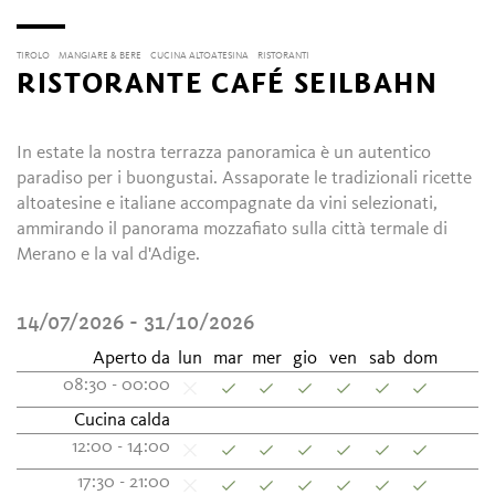
TIROLO
MANGIARE & BERE
CUCINA ALTOATESINA
RISTORANTI
RISTORANTE CAFÉ SEILBAHN
In estate la nostra terrazza panoramica è un autentico
paradiso per i buongustai. Assaporate le tradizionali ricette
altoatesine e italiane accompagnate da vini selezionati,
ammirando il panorama mozzafiato sulla città termale di
Merano e la val d'Adige.
14/07/2026 - 31/10/2026
Aperto da
lun
mar
mer
gio
ven
sab
dom
08:30 - 00:00
Cucina calda
12:00 - 14:00
17:30 - 21:00