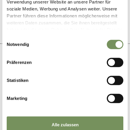
Verwendung unserer Website an unsere Partner für
soziale Medien, Werbung und Analysen weiter. Unsere
IL CONTENUTO VI È STATO UTILE?
SÌ
NO
Partner führen diese Informationen möglicherweise mit
weiteren Daten zusammen, die Sie ihnen bereitgestellt
haben oder die sie im Rahmen Ihrer Nutzung der Dienste
gesammelt haben.
Einwilligungsauswahl
Notwendig
Präferenzen
+
Statistiken
−
Marketing
Alle zulassen