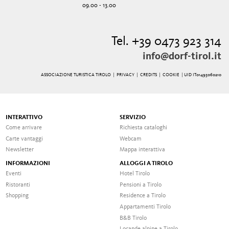
09.00 - 13.00
Tel. +39 0473 923 314
info@dorf-tirol.it
ASSOCIAZIONE TURISTICA TIROLO |
PRIVACY
|
CREDITS
|
COOKIE
| UID IT01495060210
INTERATTIVO
SERVIZIO
Come arrivare
Richiesta cataloghi
Carte vantaggi
Webcam
Newsletter
Mappa interattiva
INFORMAZIONI
ALLOGGI A TIROLO
Eventi
Hotel Tirolo
Ristoranti
Pensioni a Tirolo
Shopping
Residence a Tirolo
Appartamenti Tirolo
B&B Tirolo