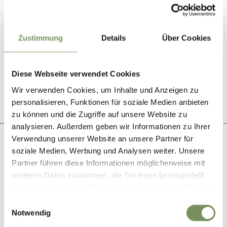
T
+39 0473 923674
Zustimmung
Details
Über Cookies
IL CONTENUTO VI È STATO UTILE?
Diese Webseite verwendet Cookies
SÌ
NO
Wir verwenden Cookies, um Inhalte und Anzeigen zu
personalisieren, Funktionen für soziale Medien anbieten
zu können und die Zugriffe auf unsere Website zu
analysieren. Außerdem geben wir Informationen zu Ihrer
Verwendung unserer Website an unsere Partner für
soziale Medien, Werbung und Analysen weiter. Unsere
Partner führen diese Informationen möglicherweise mit
+
weiteren Daten zusammen, die Sie ihnen bereitgestellt
haben oder die sie im Rahmen Ihrer Nutzung der Dienste
−
gesammelt haben.
Einwilligungsauswahl
Notwendig