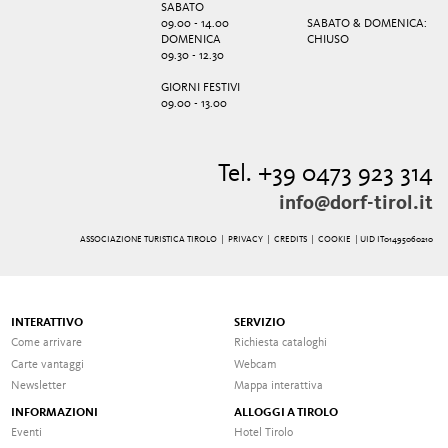
SABATO
09.00 - 14.00
SABATO & DOMENICA:
DOMENICA
CHIUSO
09.30 - 12.30
GIORNI FESTIVI
09.00 - 13.00
Tel. +39 0473 923 314
info@dorf-tirol.it
ASSOCIAZIONE TURISTICA TIROLO |
PRIVACY
|
CREDITS
|
COOKIE
| UID IT01495060210
INTERATTIVO
SERVIZIO
Come arrivare
Richiesta cataloghi
Carte vantaggi
Webcam
Newsletter
Mappa interattiva
INFORMAZIONI
ALLOGGI A TIROLO
Eventi
Hotel Tirolo