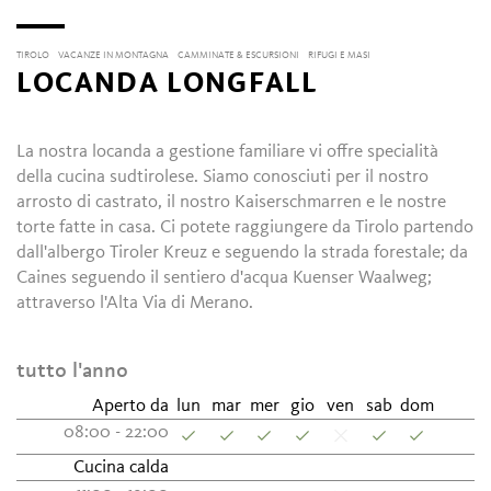
TIROLO
VACANZE IN MONTAGNA
CAMMINATE & ESCURSIONI
RIFUGI E MASI
LOCANDA LONGFALL
La nostra locanda a gestione familiare vi offre specialità
della cucina sudtirolese. Siamo conosciuti per il nostro
arrosto di castrato, il nostro Kaiserschmarren e le nostre
torte fatte in casa. Ci potete raggiungere da Tirolo partendo
dall'albergo Tiroler Kreuz e seguendo la strada forestale; da
Caines seguendo il sentiero d'acqua Kuenser Waalweg;
attraverso l'Alta Via di Merano.
tutto l'anno
Aperto da
lun
mar
mer
gio
ven
sab
dom
08:00 - 22:00
Cucina calda