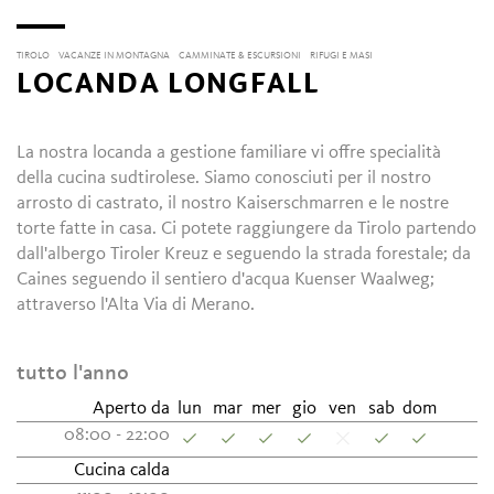
TIROLO
VACANZE IN MONTAGNA
CAMMINATE & ESCURSIONI
RIFUGI E MASI
LOCANDA LONGFALL
La nostra locanda a gestione familiare vi offre specialità
della cucina sudtirolese. Siamo conosciuti per il nostro
arrosto di castrato, il nostro Kaiserschmarren e le nostre
torte fatte in casa. Ci potete raggiungere da Tirolo partendo
dall'albergo Tiroler Kreuz e seguendo la strada forestale; da
Caines seguendo il sentiero d'acqua Kuenser Waalweg;
attraverso l'Alta Via di Merano.
tutto l'anno
Aperto da
lun
mar
mer
gio
ven
sab
dom
08:00 - 22:00
Cucina calda