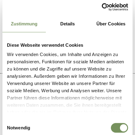
T
+39 0473 923674
Zustimmung
Details
Über Cookies
IL CONTENUTO VI È STATO UTILE?
SÌ
NO
Diese Webseite verwendet Cookies
Wir verwenden Cookies, um Inhalte und Anzeigen zu
personalisieren, Funktionen für soziale Medien anbieten
zu können und die Zugriffe auf unsere Website zu
analysieren. Außerdem geben wir Informationen zu Ihrer
Verwendung unserer Website an unsere Partner für
soziale Medien, Werbung und Analysen weiter. Unsere
Partner führen diese Informationen möglicherweise mit
+
weiteren Daten zusammen, die Sie ihnen bereitgestellt
haben oder die sie im Rahmen Ihrer Nutzung der Dienste
−
gesammelt haben.
Einwilligungsauswahl
Notwendig