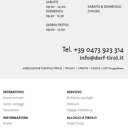
SABATO
09.00 - 14.00
SABATO & DOMENICA:
DOMENICA
CHIUSO
09.30 - 12.30
GIORNI FESTIVI
09.00 - 13.00
Tel. +39 0473 923 314
info@dorf-tirol.it
ASSOCIAZIONE TURISTICA TIROLO |
PRIVACY
|
CREDITS
|
COOKIE
| UID IT01495060210
INTERATTIVO
SERVIZIO
Come arrivare
Richiesta cataloghi
Carte vantaggi
Webcam
Newsletter
Mappa interattiva
INFORMAZIONI
ALLOGGI A TIROLO
Eventi
Hotel Tirolo