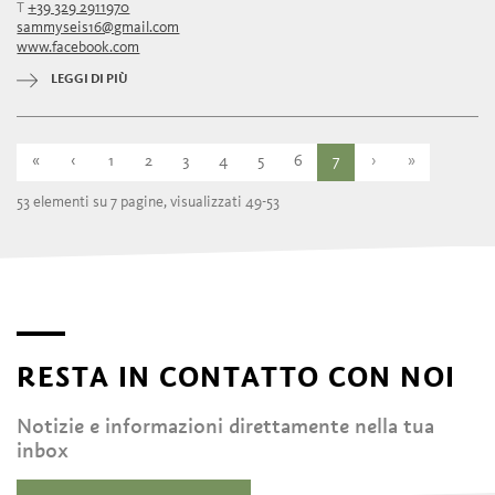
T
+39 329 2911970
martedì
chiuso
sammyseis16@gmail.com
mercoledì
13:00 - 20:00
www.facebook.com
giovedì
13:00 - 20:00
venerdì
13:00 - 20:00
LEGGI DI PIÙ
sabato
13:00 - 20:00
domenica
13:00 - 20:00
«
‹
1
2
3
4
5
6
7
›
»
53 elementi su 7 pagine, visualizzati 49-53
RESTA IN CONTATTO CON NOI
Notizie e informazioni direttamente nella tua
inbox