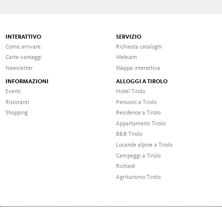
INTERATTIVO
SERVIZIO
Come arrivare
Richiesta cataloghi
Carte vantaggi
Webcam
Newsletter
Mappa interattiva
INFORMAZIONI
ALLOGGI A TIROLO
Eventi
Hotel Tirolo
Ristoranti
Pensioni a Tirolo
Shopping
Residence a Tirolo
Appartamenti Tirolo
B&B Tirolo
Locande alpine a Tirolo
Campeggi a Tirolo
Richiedi
Agriturismo Tirolo