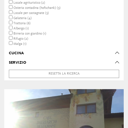
Locale agrituristico (2)
Osteria contadina (hofschank) (3)
Locale per castagnate (3)
Gelateria (4)
Trattoria (6)
Albergo (1)
Birreria con giardino (1)
Rifugio (2)
Malga (1)
CUCINA
SERVIZIO
RESETTA LA RICERCA