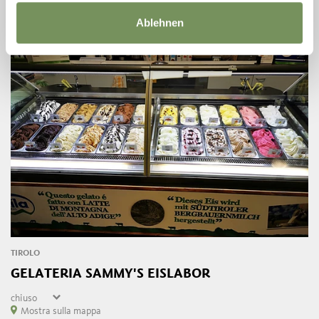
giovedì
17:00 - 24:00
LEGGI DI PIÙ
venerdì
17:00 - 24:00
Ablehnen
sabato
chiuso
domenica
chiuso
TIROLO
GELATERIA SAMMY'S EISLABOR
chiuso
lunedì
Mostra sulla mappa
chiuso