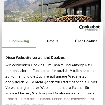
Zustimmung
Details
Über Cookies
Diese Webseite verwendet Cookies
TIROLO
Wir verwenden Cookies, um Inhalte und Anzeigen zu
RISTORANTE PANORAMA
personalisieren, Funktionen für soziale Medien anbieten
chiuso
apre alle 11:00
zu können und die Zugriffe auf unsere Website zu
lunedì
Mostra sulla mappa
11:00 - 22:00
analysieren. Außerdem geben wir Informationen zu Ihrer
T
+39 0473 923105
martedì
11:00 - 22:00
Verwendung unserer Website an unsere Partner für
info@panorama-tirol.com
mercoledì
chiuso
www.panorama-tirol.com
soziale Medien, Werbung und Analysen weiter. Unsere
giovedì
11:00 - 22:00
Partner führen diese Informationen möglicherweise mit
venerdì
11:00 - 22:00
LEGGI DI PIÙ
sabato
11:00 - 22:00
weiteren Daten zusammen, die Sie ihnen bereitgestellt