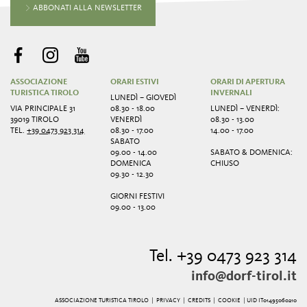
ABBONATI ALLA NEWSLETTER
ASSOCIAZIONE
ORARI ESTIVI
ORARI DI APERTURA
TURISTICA TIROLO
INVERNALI
LUNEDÌ – GIOVEDÌ
VIA PRINCIPALE 31
08.30 - 18.00
LUNEDÌ – VENERDÌ:
39019 TIROLO
VENERDÌ
08.30 - 13.00
TEL.
+39 0473 923 314
08.30 - 17.00
14.00 - 17.00
SABATO
09.00 - 14.00
SABATO & DOMENICA:
DOMENICA
CHIUSO
09.30 - 12.30
GIORNI FESTIVI
09.00 - 13.00
Tel. +39 0473 923 314
info@dorf-tirol.it
ASSOCIAZIONE TURISTICA TIROLO |
PRIVACY
|
CREDITS
|
COOKIE
| UID IT01495060210