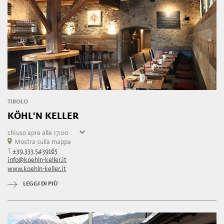
TIROLO
KÖHL'N KELLER
chiuso
apre alle 17:00
lunedì
Mostra sulla mappa
17:00 - 01:00
T
+39 333 5439165
martedì
17:00 - 01:00
info@koehln-keller.it
mercoledì
17:00 - 01:00
www.koehln-keller.it
giovedì
17:00 - 01:00
venerdì
chiuso
LEGGI DI PIÙ
sabato
17:00 - 01:00
domenica
17:00 - 01:00