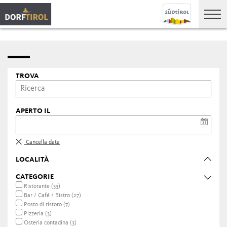
TROVA
APERTO IL
Cancella data
LOCALITÀ
CATEGORIE
Ristorante (33)
Bar / Café / Bistro (27)
Posto di ristoro (7)
Pizzeria (3)
Osteria contadina (3)