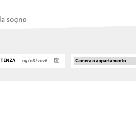
 da sogno
RTENZA