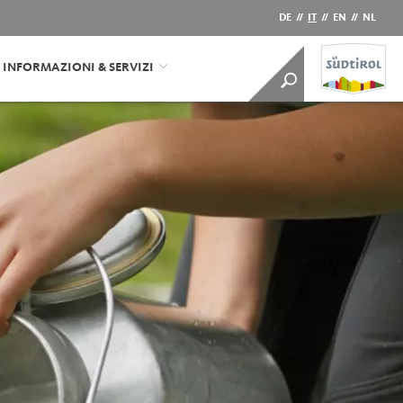
DE
//
IT
//
EN
//
NL
INFORMAZIONI & SERVIZI