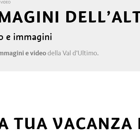
VIDEO
MMAGINI DELL’AL
eo e immagini
mmagini e video
della Val d'Ultimo.
A TUA VACANZA 