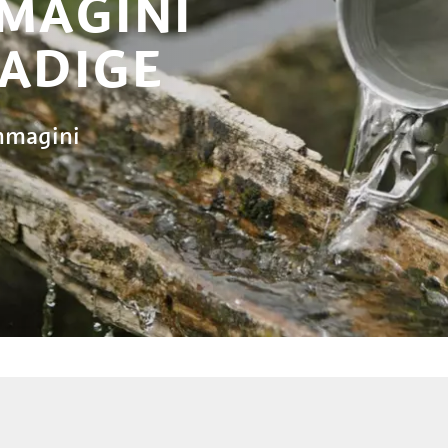
MMAGINI
 ADIGE
immagini