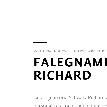
VAL D'ULTIMO
INFORMAZIONI & SERVIZI
SERVIZIO
PA
FALEGNAM
RICHARD
La falegnameria Schwarz Richard &
personale e ai piani nei minimi det