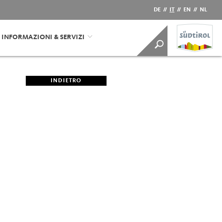
DE
//
IT
//
EN
//
NL
INFORMAZIONI & SERVIZI
INDIETRO