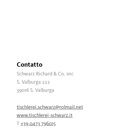
Contatto
Schwarz Richard & Co. snc
S. Valburga 222
39016
S. Valburga
tischlerei.schwarz@rolmail.net
www.tischlerei-schwarz.it
T
+39 0473 796015