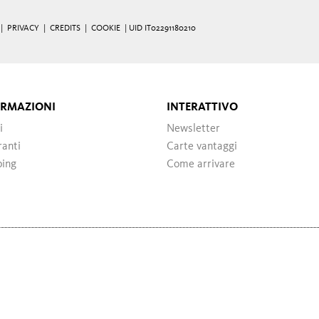
 |
PRIVACY
|
CREDITS
|
COOKIE
| UID IT02291180210
ORMAZIONI
INTERATTIVO
i
Newsletter
ranti
Carte vantaggi
ping
Come arrivare