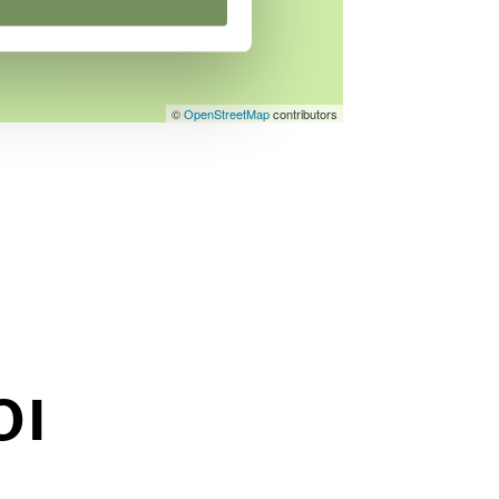
©
OpenStreetMap
contributors
OI