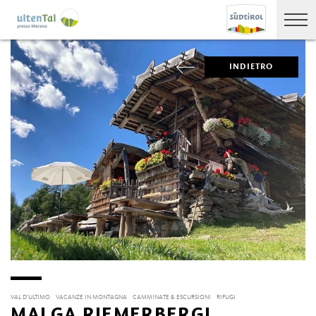
INDIETRO
VAL D'ULTIMO
VACANZE IN MONTAGNA
CAMMINATE & ESCURSIONI
RIFUGI
MALGA RIEMERBERGL