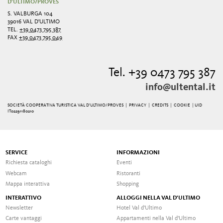
D'ULTIMO/PROVES
S. VALBURGA 104
39016 VAL D'ULTIMO
TEL.
+39 0473 795 387
FAX
+39 0473 795 049
Tel. +39 0473 795 387
info@ultental.it
SOCIETÀ COOPERATIVA TURISTICA VAL D'ULTIMO/PROVES |
PRIVACY
|
CREDITS
|
COOKIE
| UID
IT02291180210
SERVICE
INFORMAZIONI
Richiesta cataloghi
Eventi
Webcam
Ristoranti
Mappa interattiva
Shopping
INTERATTIVO
ALLOGGI NELLA VAL D'ULTIMO
Newsletter
Hotel Val d'Ultimo
Carte vantaggi
Appartamenti nella Val d'Ultimo