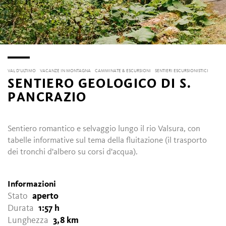
VAL D'ULTIMO
VACANZE IN MONTAGNA
CAMMINATE & ESCURSIONI
SENTIERI ESCURSIONISTICI
SENTIERO GEOLOGICO DI S.
PANCRAZIO
Sentiero romantico e selvaggio lungo il rio Valsura, con
tabelle informative sul tema della fluitazione (il trasporto
dei tronchi d'albero su corsi d'acqua).
Informazioni
Stato
aperto
Durata
1:57 h
Lunghezza
3,8 km