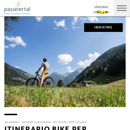
INDIETRO
VAL PASSIRIA
VACANZE IN MONTAGNA
BICI & MTB
PISTE CICLABILI
ITINERARIO BIKE PER