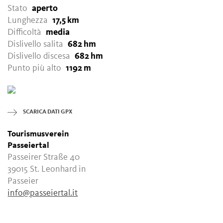
Stato
aperto
Lunghezza
17,5 km
Difficoltà
media
Dislivello salita
682 hm
Dislivello discesa
682 hm
Punto più alto
1192 m
SCARICA DATI GPX
Tourismusverein
Passeiertal
Passeirer Straße 40
39015 St. Leonhard in
Passeier
info@passeiertal.it