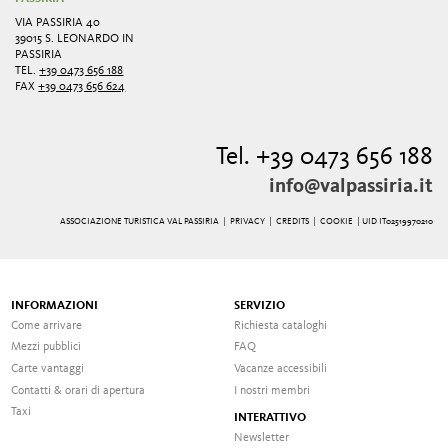
VIA PASSIRIA 40
39015 S. LEONARDO IN
PASSIRIA
TEL.
+39 0473 656 188
FAX
+39 0473 656 624
Tel. +39 0473 656 188
info@valpassiria.it
ASSOCIAZIONE TURISTICA VAL PASSIRIA |
PRIVACY
|
CREDITS
|
COOKIE
| UID IT02519970210
INFORMAZIONI
SERVIZIO
Come arrivare
Richiesta cataloghi
Mezzi pubblici
FAQ
Carte vantaggi
Vacanze accessibili
Contatti & orari di apertura
I nostri membri
Taxi
INTERATTIVO
Newsletter