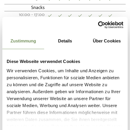
Snacks
10:00 - 17:00
Categorie
Carta di credito
Zustimmung
Details
Über Cookies
Posto di ristoro
Carta di credito
Malga
Bancomat/Maestro
Contanti
Diese Webseite verwendet Cookies
Servizio
Cucina
Wir verwenden Cookies, um Inhalte und Anzeigen zu
Parco giochi
Cucina aperta
personalisieren, Funktionen für soziale Medien anbieten
Specialità altoatesine
zu können und die Zugriffe auf unsere Website zu
Prodotti di produzione
analysieren. Außerdem geben wir Informationen zu Ihrer
propria
Verwendung unserer Website an unsere Partner für
soziale Medien, Werbung und Analysen weiter. Unsere
Partner führen diese Informationen möglicherweise mit
Contatto
weiteren Daten zusammen, die Sie ihnen bereitgestellt
Malga Ulfaseralm
haben oder die sie im Rahmen Ihrer Nutzung der Dienste
Ulfas