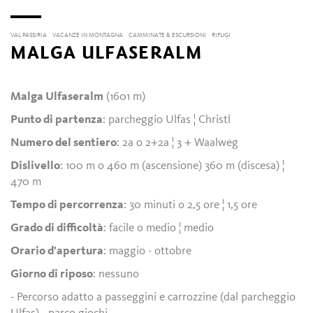
VAL PASSIRIA
VACANZE IN MONTAGNA
CAMMINATE & ESCURSIONI
RIFUGI
MALGA ULFASERALM
Malga Ulfaseralm
(1601 m)
Punto di partenza
: parcheggio Ulfas ¦ Christl
Numero del sentiero
: 2a o 2+2a ¦ 3 + Waalweg
Dislivello
: 100 m o 460 m (ascensione) 360 m (discesa) ¦
470 m
Tempo di percorrenza
: 30 minuti o 2,5 ore ¦ 1,5 ore
Grado di difficoltà
: facile o medio ¦ medio
Orario d'apertura
: maggio - ottobre
Giorno di riposo
: nessuno
- Percorso adatto a passeggini e carrozzine (dal parcheggio