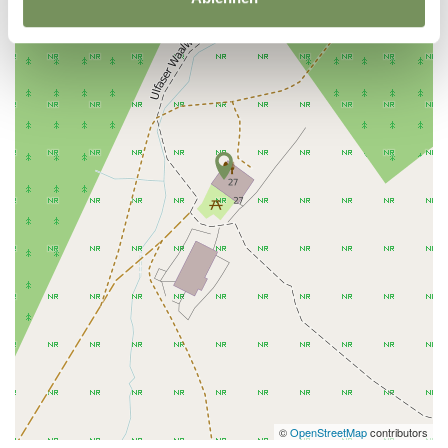
©
OpenStreetMap
contributors