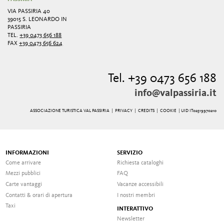
VIA PASSIRIA 40
39015 S. LEONARDO IN
PASSIRIA
TEL.
+39 0473 656 188
FAX
+39 0473 656 624
Tel. +39 0473 656 188
info@valpassiria.it
ASSOCIAZIONE TURISTICA VAL PASSIRIA |
PRIVACY
|
CREDITS
|
COOKIE
| UID IT02519970210
INFORMAZIONI
SERVIZIO
Come arrivare
Richiesta cataloghi
Mezzi pubblici
FAQ
Carte vantaggi
Vacanze accessibili
Contatti & orari di apertura
I nostri membri
Taxi
INTERATTIVO
Newsletter