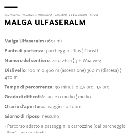
VAL PASSIRIA
VACANZE IN MONTAGNA
CAMMINATE & ESCURSIONI
RIFUGI
MALGA ULFASERALM
Malga Ulfaseralm
(1601 m)
Punto di partenza
: parcheggio Ulfas ¦ Christl
Numero del sentiero
: 2a o 2+2a ¦ 3 + Waalweg
Dislivello
: 100 m o 460 m (ascensione) 360 m (discesa) ¦
470 m
Tempo di percorrenza
: 30 minuti o 2,5 ore ¦ 1,5 ore
Grado di difficoltà
: facile o medio ¦ medio
Orario d'apertura
: maggio - ottobre
Giorno di riposo
: nessuno
- Percorso adatto a passeggini e carrozzine (dal parcheggio