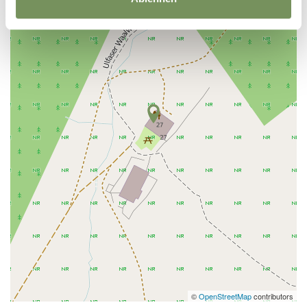
©
OpenStreetMap
contributors