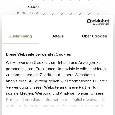
Snacks
10:00 - 17:00
Categorie
Carta di credito
Zustimmung
Details
Über Cookies
Posto di ristoro
Carta di credito
Malga
Bancomat/Maestro
Contanti
Diese Webseite verwendet Cookies
Servizio
Cucina
Wir verwenden Cookies, um Inhalte und Anzeigen zu
Parco giochi
Cucina aperta
personalisieren, Funktionen für soziale Medien anbieten
Specialità altoatesine
zu können und die Zugriffe auf unsere Website zu
Prodotti di produzione
analysieren. Außerdem geben wir Informationen zu Ihrer
propria
Verwendung unserer Website an unsere Partner für
soziale Medien, Werbung und Analysen weiter. Unsere
Partner führen diese Informationen möglicherweise mit
Contatto
weiteren Daten zusammen, die Sie ihnen bereitgestellt
Malga Ulfaseralm
haben oder die sie im Rahmen Ihrer Nutzung der Dienste
Ulfas