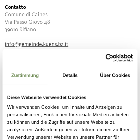
Contatto
Comune di Caines
Via Passo Giovo 48
39010
Rifiano
info@gemeinde.kuens.bz.it
www.gemeinde.kuens.bz.it
T
+39 0473 241163
Periodo consigliato
Zustimmung
Details
Über Cookies
tutto l'anno
Diese Webseite verwendet Cookies
Wir verwenden Cookies, um Inhalte und Anzeigen zu
personalisieren, Funktionen für soziale Medien anbieten
IL CONTENUTO VI È STATO UTILE?
zu können und die Zugriffe auf unsere Website zu
SÌ
NO
analysieren. Außerdem geben wir Informationen zu Ihrer
Verwendung unserer Website an unsere Partner für