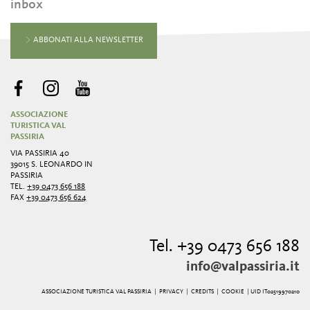
inbox
ABBONATI ALLA NEWSLETTER
ASSOCIAZIONE
TURISTICA VAL
PASSIRIA
VIA PASSIRIA 40
39015 S. LEONARDO IN
PASSIRIA
TEL.
+39 0473 656 188
FAX
+39 0473 656 624
Tel. +39 0473 656 188
info@valpassiria.it
ASSOCIAZIONE TURISTICA VAL PASSIRIA |
PRIVACY
|
CREDITS
|
COOKIE
| UID IT02519970210