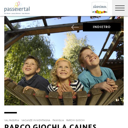
INDIETRO
VAL PASSIRIA
VACANZE IN MONTAGNA
FAMIGLIA
PARCHI GIOCHI
PARCO GIOCHI A CAINES