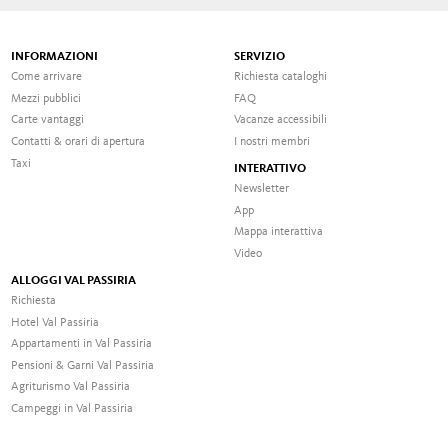
INFORMAZIONI
SERVIZIO
Come arrivare
Richiesta cataloghi
Mezzi pubblici
FAQ
Carte vantaggi
Vacanze accessibili
Contatti & orari di apertura
I nostri membri
Taxi
INTERATTIVO
Newsletter
App
Mappa interattiva
Video
ALLOGGI VAL PASSIRIA
Richiesta
Hotel Val Passiria
Appartamenti in Val Passiria
Pensioni & Garni Val Passiria
Agriturismo Val Passiria
Campeggi in Val Passiria