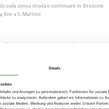
do sulla stessa strada e continuare in direzione
4 fino a S. Martino
n disco orario (max. 120 min.) nel garage sotterr
 a S. Martino
sso la piazza delle feste a S. Martino
Details
esso la piscina di S. Martino
Cookies
nhalte und Anzeigen zu personalisieren, Funktionen für soziale
5. - 01.09.
Website zu analysieren. Außerdem geben wir Informationen zu I
r soziale Medien, Werbung und Analysen weiter. Unsere Partner
n
mar
mer
gio
ven
sab
dom