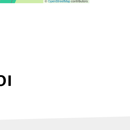
©
OpenStreetMap
contributors
OI