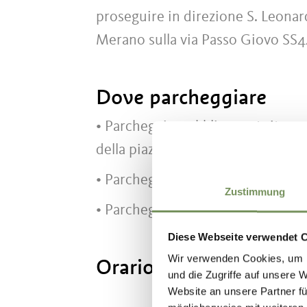
proseguire in direzione S. Leonar
Merano sulla via Passo Giovo SS4
Dove parcheggiare
• Parcheggio pubblico gratuito co
della piazza del paese "Dorfhaus"
• Parcheggio pubblico gratuito pre
Zustimmung
• Parcheggio pubblico gratuito pr
Diese Webseite verwendet 
Wir verwenden Cookies, um I
Orario d'apertura:
16.0
und die Zugriffe auf unsere 
Website an unsere Partner fü
lu