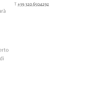
T
+39 320 6504292
arà
perto
di