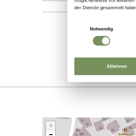
möglicherweise mit weiteren
09:30 - 19:00
der Dienste gesammelt habe
Einwilligungsauswahl
Notwendig
IL CONTENU
Ablehnen
+
−