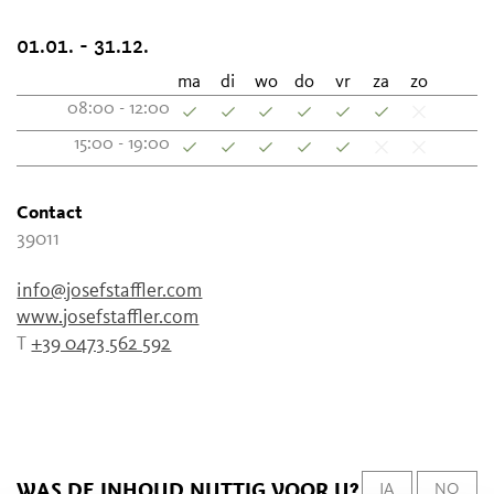
01.01. - 31.12.
ma
di
wo
do
vr
za
zo
08:00 - 12:00
15:00 - 19:00
Contact
39011
info@josefstaffler.com
www.josefstaffler.com
T
+39 0473 562 592
WAS DE INHOUD NUTTIG VOOR U?
JA
NO