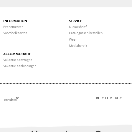
INFORMATION
SERVICE
Evenementen
Nieuwsbrief
Voordeelkaarten
Catalogussen bestellen
Weer
Mediabereik
ACCOMMODATIE
Vakantie aanvragen
Vakantie aanbiedingen
DE
//
IT
//
EN
//
NL