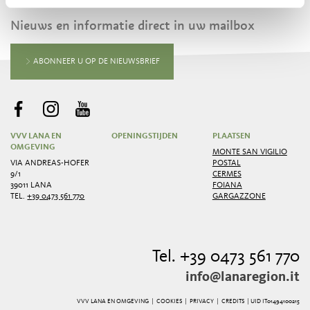
Nieuws en informatie direct in uw mailbox
ABONNEER U OP DE NIEUWSBRIEF
VVV LANA EN
OPENINGSTIJDEN
PLAATSEN
OMGEVING
MONTE SAN VIGILIO
VIA ANDREAS-HOFER
POSTAL
9/1
CERMES
39011 LANA
FOIANA
TEL.
+39 0473 561 770
GARGAZZONE
Tel. +39 0473 561 770
info@lanaregion.it
VVV LANA EN OMGEVING |
COOKIES
|
PRIVACY
|
CREDITS
| UID IT01494100215