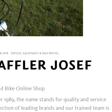
 & MTB
SERVICE, EQUIPMENT & BIKE RENTAL
AFFLER JOSEF
nd Bike Online Shop
 1989, the name stands for quality and service
election of leading brands and our trained team is