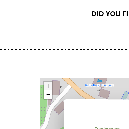
DID YOU F
+
−
Zustimmung