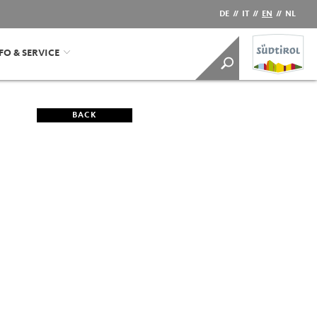
DE
//
IT
//
EN
//
NL
FO & SERVICE
BACK