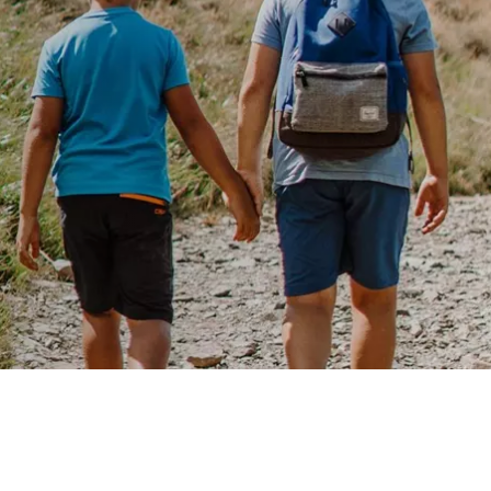
 EN
ING