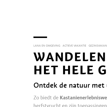
LANA EN OMGEVING
ACTIEVE VAKANTIE
GEZINSVAKAN
WANDELEN
HET HELE 
Ontdek de natuur met 
Zo biedt de
Kastanienerlebnisw
herfstvrucht en zijn toepassinge