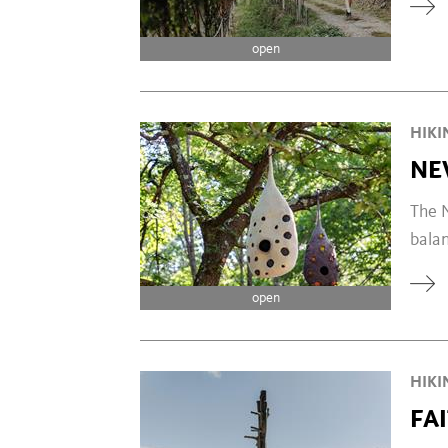
open
HIKI
NE
The N
balan
open
HIKI
FA