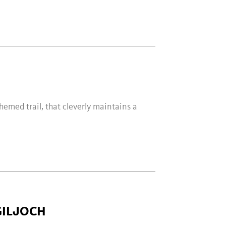
themed trail, that cleverly maintains a
GILJOCH