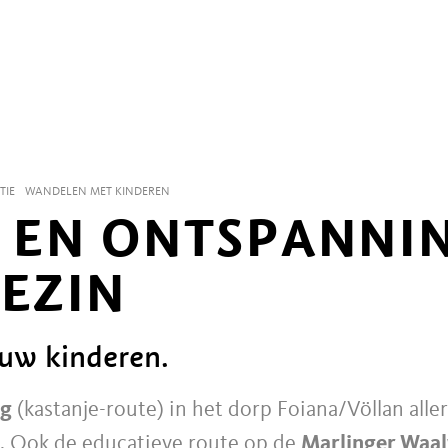
TIE
WANDELEN MET KINDEREN
 EN ONTSPANNI
GEZIN
uw kinderen.
eg
(kastanje-route) in het dorp Foiana/Völlan aller
n. Ook de educatieve route op de
Marlinger Waa