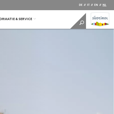
DE
//
IT
//
EN
//
NL
ORMATIE & SERVICE