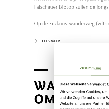
Falschauer Biotop zullen de jongs
Op de Filzkunstwanderweg (vilt-
boomgeesten van geverfd schape
geschikt voor een voettocht met
LEES MEER
ook met de kinderwagen uitstekend
de Kränzelhof in het dorp Cermes
hangbruggen.
Zustimmung
Belevenispaden
WANDELEN 
Diese Webseite verwendet 
Er zijn talrijke belevenispaden v
Wir verwenden Cookies, um I
OMGEVIN
und die Zugriffe auf unsere 
viltkunstwandeling of het leerpad
Website an unsere Partner fü
iedereen toegankelijk. De wandelp