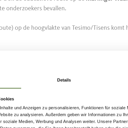
te onderzoekers bevallen.
route) op de hoogvlakte van Tesimo/Tisens komt 
nwol tegen. En ook de
Skulpturenwanderung
(be
 het hele gezin. De hiermee verbonden
Ländprom
 begaanbaar. En dan zijn er nog de Irrgarten (la
/Tscherms en de bijzondere wandeling door de G
Details
MET KINDEREN 
Cookies
oor het hele gezin in Lana en omgeving, waaronder
nhalte und Anzeigen zu personalisieren, Funktionen für soziale
Website zu analysieren. Außerdem geben wir Informationen zu I
 langs de Marlinger waalweg. Deze routes hebben l
r soziale Medien, Werbung und Analysen weiter. Unsere Partner
aden in het gebied van het dorp zijn ook geschik