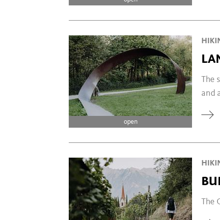
HIKI
LA
The s
and 
open
HIKI
BU
The G