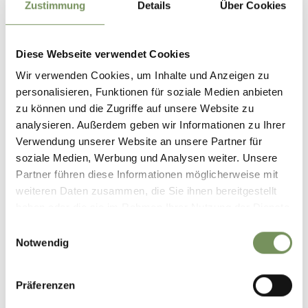
Zustimmung
Details
Über Cookies
Diese Webseite verwendet Cookies
Wir verwenden Cookies, um Inhalte und Anzeigen zu
personalisieren, Funktionen für soziale Medien anbieten
open
zu können und die Zugriffe auf unsere Website zu
HIKING
analysieren. Außerdem geben wir Informationen zu Ihrer
FROM LANA VIA VÖLLAN TO ST HIPPOLYT
Verwendung unserer Website an unsere Partner für
soziale Medien, Werbung und Analysen weiter. Unsere
Moderate hike from Lana via Völlan to the Völlaner Badl and up to St
Partner führen diese Informationen möglicherweise mit
Hippolyt Hill.
weiteren Daten zusammen, die Sie ihnen bereitgestellt
LEES MEER
haben oder die sie im Rahmen Ihrer Nutzung der Dienste
gesammelt haben.
Einwilligungsauswahl
Notwendig
Präferenzen