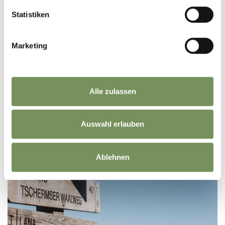
Statistiken
Marketing
open
HIKING
Alle zulassen
IRRIGATION CHANNEL DI MARLENGO FROM
LANA
Auswahl erlauben
Easy, panoramic hike along the Marlinger Waalweg to Töll
LEES MEER
Ablehnen