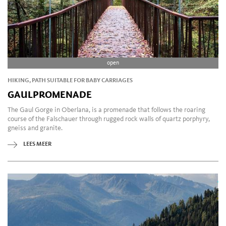
open
HIKING, PATH SUITABLE FOR BABY CARRIAGES
GAULPROMENADE
The Gaul Gorge in Oberlana, is a promenade that follows the roaring
course of the Falschauer through rugged rock walls of quartz porphyry,
gneiss and granite.
LEES MEER