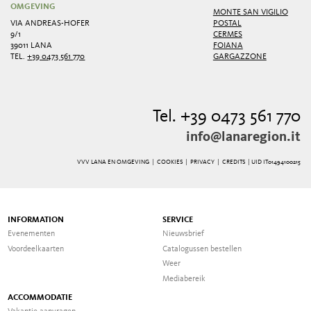
OMGEVING
MONTE SAN VIGILIO
VIA ANDREAS-HOFER
POSTAL
9/1
CERMES
39011 LANA
FOIANA
TEL.
+39 0473 561 770
GARGAZZONE
Tel. +39 0473 561 770
info@lanaregion.it
VVV LANA EN OMGEVING |
COOKIES
|
PRIVACY
|
CREDITS
| UID IT01494100215
INFORMATION
SERVICE
Evenementen
Nieuwsbrief
Voordeelkaarten
Catalogussen bestellen
Weer
Mediabereik
ACCOMMODATIE