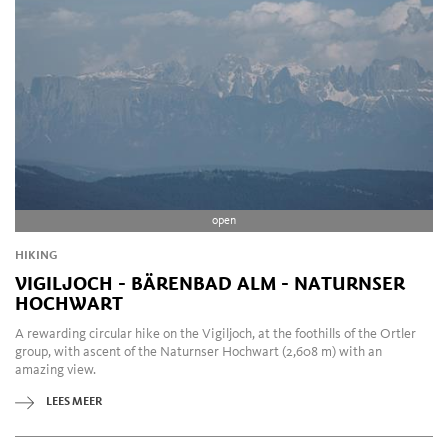
open
HIKING
VIGILJOCH - BÄRENBAD ALM - NATURNSER
HOCHWART
A rewarding circular hike on the Vigiljoch, at the foothills of the Ortler
group, with ascent of the Naturnser Hochwart (2,608 m) with an
amazing view.
LEES MEER