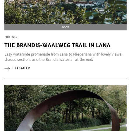
open
HIKING
THE BRANDIS-WAALWEG TRAIL IN LANA
Easy waterside promenade from Lana to Niederlana with lovely views,
shaded sections and the Brandis waterfall at the end.
LEES MEER