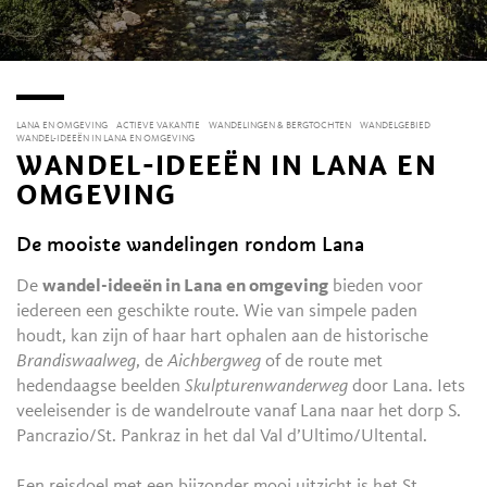
LANA EN OMGEVING
ACTIEVE VAKANTIE
WANDELINGEN & BERGTOCHTEN
WANDELGEBIED
WANDEL-IDEEËN IN LANA EN OMGEVING
WANDEL-IDEEËN IN LANA EN
OMGEVING
De mooiste wandelingen rondom Lana
De
wandel-ideeën in Lana en omgeving
bieden voor
iedereen een geschikte route. Wie van simpele paden
houdt, kan zijn of haar hart ophalen aan de historische
Brandiswaalweg
, de
Aichbergweg
of de route met
hedendaagse beelden
Skulpturenwanderweg
door Lana. Iets
veeleisender is de wandelroute vanaf Lana naar het dorp S.
Pancrazio/St. Pankraz in het dal Val d’Ultimo/Ultental.
Een reisdoel met een bijzonder mooi uitzicht is het St.