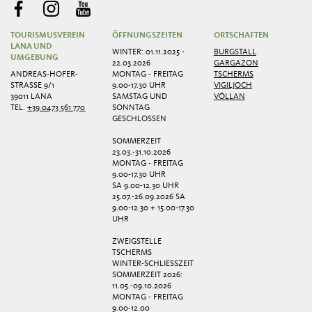
TOURISMUSVEREIN
ÖFFNUNGSZEITEN
ORTSCHAFTEN
LANA UND
WINTER: 01.11.2025 -
BURGSTALL
UMGEBUNG
22.03.2026
GARGAZON
ANDREAS-HOFER-
MONTAG - FREITAG
TSCHERMS
STRASSE 9/1
9.00-17.30 UHR
VIGILJOCH
39011 LANA
SAMSTAG UND
VÖLLAN
TEL.
+39 0473 561 770
SONNTAG
GESCHLOSSEN
SOMMERZEIT
23.03.-31.10.2026
MONTAG - FREITAG
9.00-17.30 UHR
SA 9.00-12.30 UHR
25.07.-26.09.2026 SA
9.00-12.30 + 15.00-17.30
UHR
ZWEIGSTELLE
TSCHERMS
WINTER-SCHLIESSZEIT
SOMMERZEIT 2026:
11.05.-09.10.2026
MONTAG - FREITAG
9.00-12.00