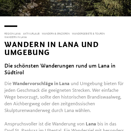
REGION LANA
AKTIVURLAUB
WANDERN & SPAZIEREN
WANDERGEBIETE & TOUREN
WANDERN IN LANA
WANDERN IN LANA UND
UMGEBUNG
Die schönsten Wanderungen rund um Lana in
Südtirol
Die
Wandervorschläge in Lana
und Umgebung bieten für
jeden Geschmack die geeigneten Strecken. Wer einfache
Wege bevorzugt, sollte den historischen Brandiswaalweg,
den Aichbergweg oder den zeitgenössischen
Skulpturenwanderweg durch Lana wählen.
Anspruchsvoller ist die Wanderung von
Lana
bis in das
Dorf St. Pankraz im Ultental. Ein Wanderziel mit besonders