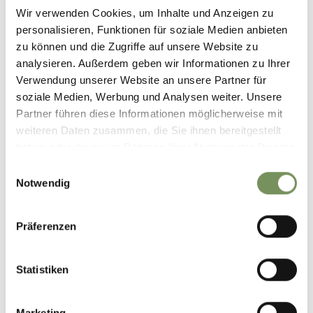
Wir verwenden Cookies, um Inhalte und Anzeigen zu
personalisieren, Funktionen für soziale Medien anbieten
zu können und die Zugriffe auf unsere Website zu
analysieren. Außerdem geben wir Informationen zu Ihrer
Verwendung unserer Website an unsere Partner für
soziale Medien, Werbung und Analysen weiter. Unsere
Partner führen diese Informationen möglicherweise mit
weiteren Daten zusammen, die Sie ihnen bereitgestellt
geöffnet
haben oder die sie im Rahmen Ihrer Nutzung der Dienste
gesammelt haben.
Einwilligungsauswahl
WANDERN
Notwendig
MARLINGER WAALWEG AB LANA
Einfache, aussichtsreiche Wanderung am Marlinger Waalweg bis nach
Töll
Präferenzen
MEHR LESEN
Statistiken
Marketing