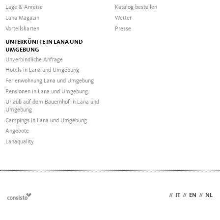
Lage & Anreise
Katalog bestellen
Lana Magazin
Wetter
Vorteilskarten
Presse
UNTERKÜNFTE IN LANA UND
UMGEBUNG
Unverbindliche Anfrage
Hotels in Lana und Umgebung
Ferienwohnung Lana und Umgebung
Pensionen in Lana und Umgebung
Urlaub auf dem Bauernhof in Lana und
Umgebung
Campings in Lana und Umgebung
Angebote
Lanaquality
DE
//
IT
//
EN
//
NL