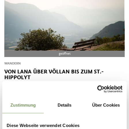
geöffnet
WANDERN
VON LANA ÜBER VÖLLAN BIS ZUM ST.-
HIPPOLYT
Mittelschwere Wanderung von Lana über Völlan zum Völlaner Badl und
hinauf zum St.-Hippolyt-Hügel.
MEHR LESEN
Zustimmung
Details
Über Cookies
Diese Webseite verwendet Cookies