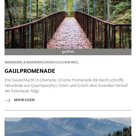
geöffnet
WANDERN, KINDERWAGENTAUGLICHER WEG
GAULPROMENADE
Die Gaulschlucht in Oberlana, ist eine Promenade die durch schroffe
Felswände aus Quartzporphyr, Gneis und Granit dem tosenden Verlauf
der Falschauer folgt.
MEHR LESEN