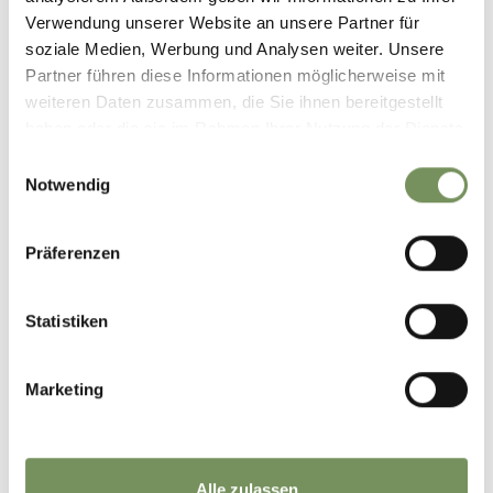
183 hm
Verwendung unserer Website an unsere Partner für
Highest point
835 m
soziale Medien, Werbung und Analysen weiter. Unsere
Partner führen diese Informationen möglicherweise mit
weiteren Daten zusammen, die Sie ihnen bereitgestellt
haben oder die sie im Rahmen Ihrer Nutzung der Dienste
DOWNLOAD GPX-FILE
gesammelt haben.
Einwilligungsauswahl
Tourismusverein
Notwendig
Passeiertal
Passeirer Straße 40
Präferenzen
39015 St. Leonhard in
Passeier
info@passeiertal.it
Statistiken
Marketing
WAS DE INHOUD NUTTIG VOOR U?
JA
NO
Alle zulassen