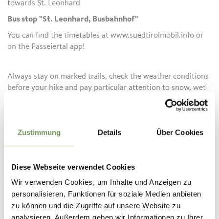
towards St. Leonhard
Bus stop "St. Leonhard, Busbahnhof"
You can find the timetables at www.suedtirolmobil.info or
on the Passeiertal app!
Always stay on marked trails, check the weather conditions
before your hike and pay particular attention to snow, wet
ground or slippery sections.
Informatie over de tour
Zustimmung
Details
Über Cookies
open
Duur
1:02 h
Lengte
3,3 km
Diese Webseite verwendet Cookies
Moeilijkheidsgraad
easy
Wir verwenden Cookies, um Inhalte und Anzeigen zu
Hoogtemeters bergop
personalisieren, Funktionen für soziale Medien anbieten
181 hm
zu können und die Zugriffe auf unsere Website zu
Hoogtemeter bergaf
analysieren. Außerdem geben wir Informationen zu Ihrer