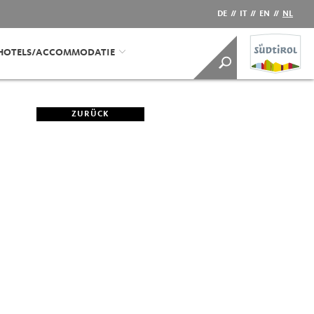
DE
//
IT
//
EN
//
NL
HOTELS/ACCOMMODATIE
ZURÜCK