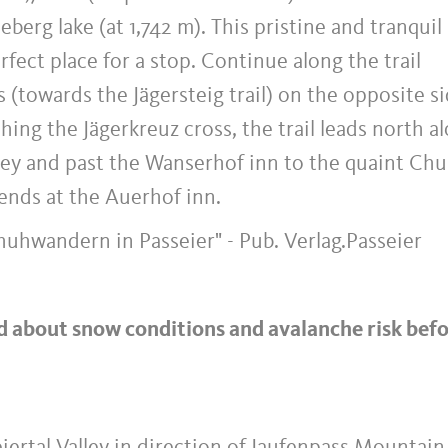
eberg lake (at 1,742 m). This pristine and tranquil
fect place for a stop. Continue along the trail
(towards the Jägersteig trail) on the opposite s
ching the Jägerkreuz cross, the trail leads north a
lley and past the Wanserhof inn to the quaint Ch
 ends at the Auerhof inn.
uhwandern in Passeier" - Pub. Verlag.Passeier
about snow conditions and avalanche risk bef