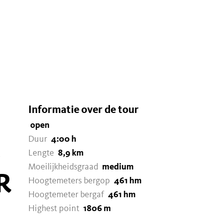
Informatie over de tour
open
Duur
4:00 h
&
Lengte
8,9 km
Moeilijkheidsgraad
medium
R
Hoogtemeters bergop
461 hm
Hoogtemeter bergaf
461 hm
Highest point
1806 m