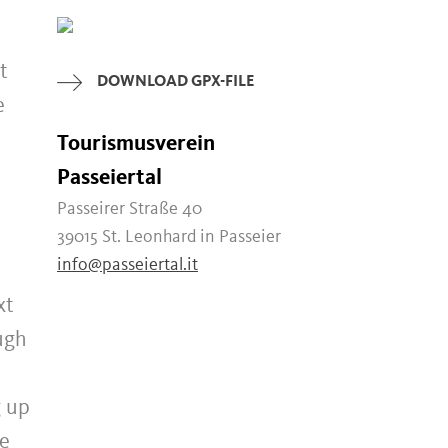
t
DOWNLOAD GPX-FILE
e
Tourismusverein
Passeiertal
Passeirer Straße 40
39015 St. Leonhard in Passeier
info@passeiertal.it
xt
ough
g up
he