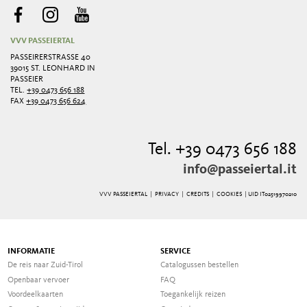
VVV PASSEIERTAL
PASSEIRERSTRASSE 40
39015 ST. LEONHARD IN
PASSEIER
TEL.
+39 0473 656 188
FAX
+39 0473 656 624
Tel. +39 0473 656 188
info@passeiertal.it
VVV PASSEIERTAL |
PRIVACY
|
CREDITS
|
COOKIES
| UID IT02519970210
INFORMATIE
SERVICE
De reis naar Zuid-Tirol
Catalogussen bestellen
Openbaar vervoer
FAQ
Voordeelkaarten
Toegankelijk reizen