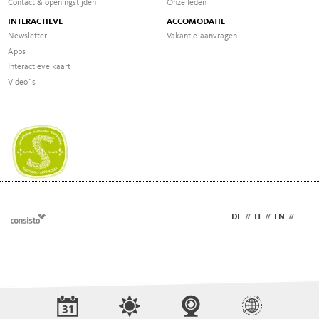
Contact & openingstijden
Onze Ieden
INTERACTIEVE
ACCOMODATIE
Newsletter
Vakantie-aanvragen
Apps
Interactieve kaart
Video`s
DE
//
IT
//
EN
//
NL