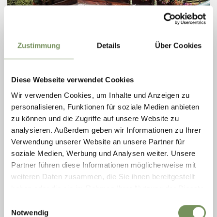
Zustimmung
Details
Über Cookies
Diese Webseite verwendet Cookies
open
closes at 18:00
Wir verwenden Cookies, um Inhalte und Anzeigen zu
zondag
09:00 - 18:00
personalisieren, Funktionen für soziale Medien anbieten
T
+39 349 1434360
maandag
09:00 - 18:00
zu können und die Zugriffe auf unsere Website zu
dinsdag
09:00 - 18:00
LEES MEER
woensdag
09:00 - 18:00
analysieren. Außerdem geben wir Informationen zu Ihrer
donderdag
09:00 - 18:00
Verwendung unserer Website an unsere Partner für
vrijdag
09:00 - 18:00
soziale Medien, Werbung und Analysen weiter. Unsere
zaterdag
09:00 - 18:00
Partner führen diese Informationen möglicherweise mit
weiteren Daten zusammen, die Sie ihnen bereitgestellt
haben oder die sie im Rahmen Ihrer Nutzung der Dienste
gesammelt haben.
Einwilligungsauswahl
Notwendig