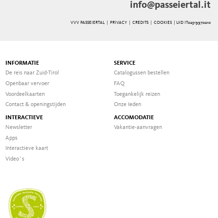
info@passeiertal.it
VVV PASSEIERTAL |
PRIVACY
|
CREDITS
|
COOKIES
| UID IT02519970210
INFORMATIE
SERVICE
De reis naar Zuid-Tirol
Catalogussen bestellen
Openbaar vervoer
FAQ
Voordeelkaarten
Toegankelijk reizen
Contact & openingstijden
Onze Ieden
INTERACTIEVE
ACCOMODATIE
Newsletter
Vakantie-aanvragen
Apps
Interactieve kaart
Video`s