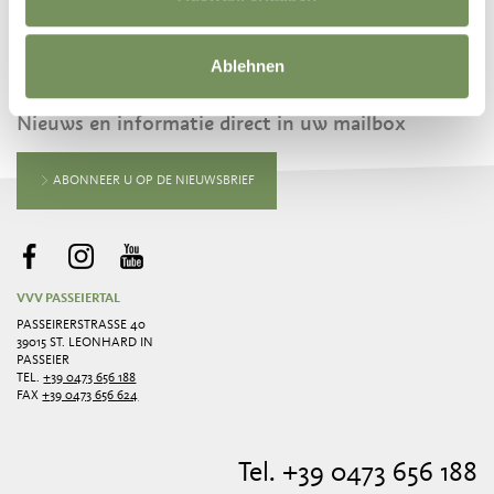
BLIJF OP DE HOOGTE MET ONS
Ablehnen
Nieuws en informatie direct in uw mailbox
ABONNEER U OP DE NIEUWSBRIEF
VVV PASSEIERTAL
PASSEIRERSTRASSE 40
39015 ST. LEONHARD IN
PASSEIER
TEL.
+39 0473 656 188
FAX
+39 0473 656 624
Tel. +39 0473 656 188