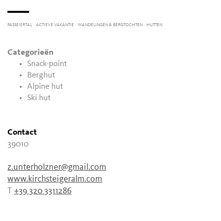
PASSEIERTAL
ACTIEVE VAKANTIE
WANDELINGEN & BERGTOCHTEN
HUTTEN
Categorieën
Snack-point
Berghut
Alpine hut
Ski hut
Contact
39010
z.unterholzner@gmail.com
www.kirchsteigeralm.com
T
+39 320 3311286