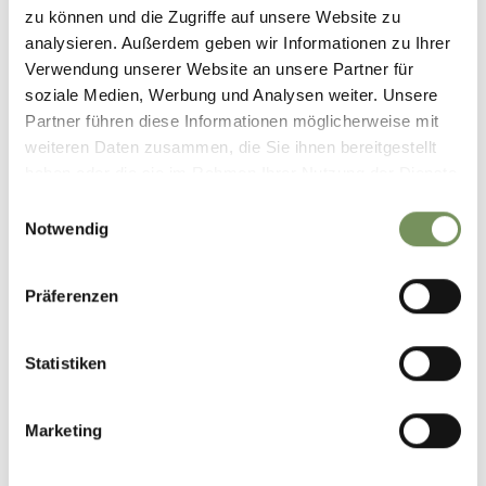
zu können und die Zugriffe auf unsere Website zu
analysieren. Außerdem geben wir Informationen zu Ihrer
+
Verwendung unserer Website an unsere Partner für
−
soziale Medien, Werbung und Analysen weiter. Unsere
Partner führen diese Informationen möglicherweise mit
weiteren Daten zusammen, die Sie ihnen bereitgestellt
haben oder die sie im Rahmen Ihrer Nutzung der Dienste
gesammelt haben.
Einwilligungsauswahl
Notwendig
Präferenzen
Statistiken
Marketing