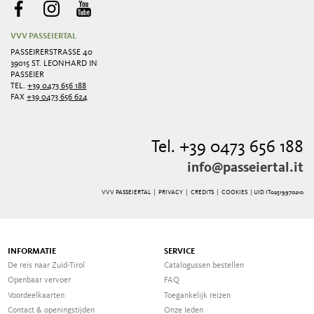
VVV PASSEIERTAL
PASSEIRERSTRASSE 40
39015 ST. LEONHARD IN
PASSEIER
TEL.
+39 0473 656 188
FAX
+39 0473 656 624
Tel. +39 0473 656 188
info@passeiertal.it
VVV PASSEIERTAL |
PRIVACY
|
CREDITS
|
COOKIES
| UID IT02519970210
INFORMATIE
SERVICE
De reis naar Zuid-Tirol
Catalogussen bestellen
Openbaar vervoer
FAQ
Voordeelkaarten
Toegankelijk reizen
Contact & openingstijden
Onze Ieden