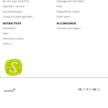
De reis naar Zuid-Tirol
Catalogussen bestellen
Openbaar vervoer
FAQ
Voordeelkaarten
Toegankelijk reizen
Contact & openingstijden
Onze Ieden
INTERACTIEVE
ACCOMODATIE
Newsletter
Vakantie-aanvragen
Apps
Interactieve kaart
Video`s
DE
//
IT
//
EN
//
NL