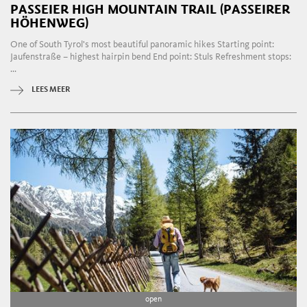
PASSEIER HIGH MOUNTAIN TRAIL (PASSEIRER
HÖHENWEG)
One of South Tyrol's most beautiful panoramic hikes Starting point:
Jaufenstraße – highest hairpin bend End point: Stuls Refreshment stops:
...
LEES MEER
open