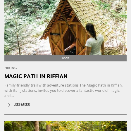
open
HIKING
MAGIC PATH IN RIFFIAN
Family-friendly trail with adventure stations The Magic Path in Riffian,
with its 15 stations, invites you to discover a fantastic world of magic
and ...
LEES MEER