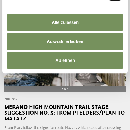
LEES MEER
Alle zulassen
Auswahl erlauben
Ablehnen
open
HIKING
MERANO HIGH MOUNTAIN TRAIL STAGE
SUGGESTION NO. 5: FROM PFELDERS/PLAN TO
MATATZ
From Plan, follow the signs for route No. 24, which leads after crossing