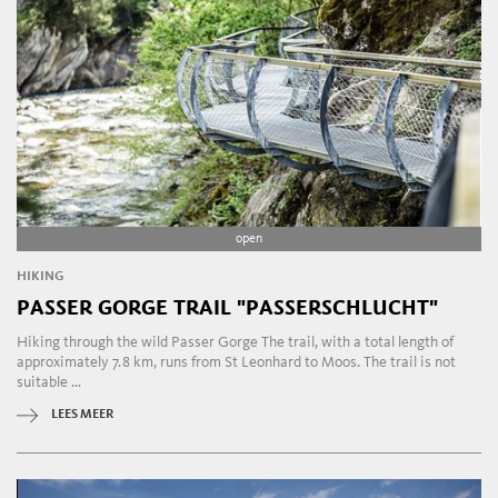
open
HIKING
PASSER GORGE TRAIL "PASSERSCHLUCHT"
Hiking through the wild Passer Gorge The trail, with a total length of
approximately 7.8 km, runs from St Leonhard to Moos. The trail is not
suitable ...
LEES MEER