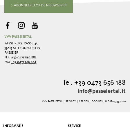
ABONNEER U OP DE NIEUWSBRIEF
VVV PASSEIERTAL
PASSEIRERSTRASSE 40
39015 ST. LEONHARD IN
PASSEIER
TEL.
+39 0473 656 188
FAX
+39 0473 656 624
Tel. +39 0473 656 188
info@passeiertal.it
VVV PASSEIERTAL |
PRIVACY
|
CREDITS
|
COOKIES
| UID IT02519970210
INFORMATIE
SERVICE