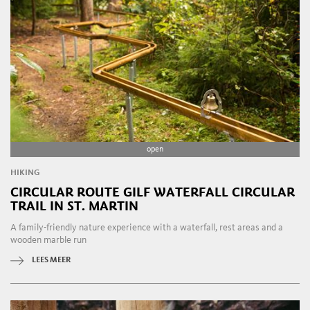
open
HIKING
CIRCULAR ROUTE GILF WATERFALL CIRCULAR
TRAIL IN ST. MARTIN
A family-friendly nature experience with a waterfall, rest areas and a
wooden marble run
LEES MEER