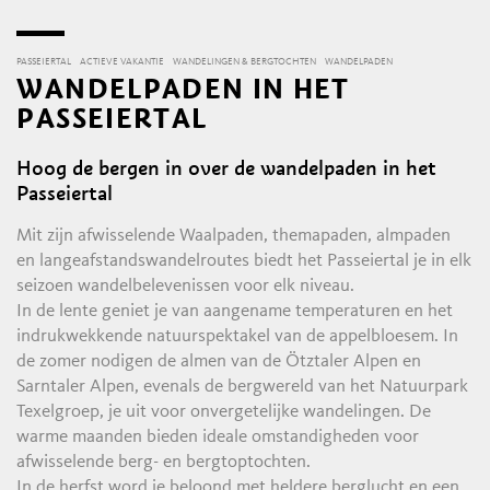
PASSEIERTAL
ACTIEVE VAKANTIE
WANDELINGEN & BERGTOCHTEN
WANDELPADEN
WANDELPADEN IN HET
PASSEIERTAL
Hoog de bergen in over de wandelpaden in het
Passeiertal
Mit zijn afwisselende Waalpaden, themapaden, almpaden
en langeafstandswandelroutes biedt het Passeiertal je in elk
seizoen wandelbelevenissen voor elk niveau.
In de lente geniet je van aangename temperaturen en het
indrukwekkende natuurspektakel van de appelbloesem. In
de zomer nodigen de almen van de Ötztaler Alpen en
Sarntaler Alpen, evenals de bergwereld van het Natuurpark
Texelgroep, je uit voor onvergetelijke wandelingen. De
warme maanden bieden ideale omstandigheden voor
afwisselende berg- en bergtoptochten.
In de herfst word je beloond met heldere berglucht en een