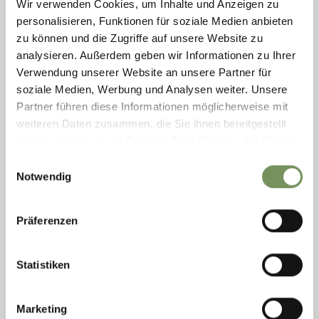
Wir verwenden Cookies, um Inhalte und Anzeigen zu
personalisieren, Funktionen für soziale Medien anbieten
zu können und die Zugriffe auf unsere Website zu
analysieren. Außerdem geben wir Informationen zu Ihrer
Verwendung unserer Website an unsere Partner für
soziale Medien, Werbung und Analysen weiter. Unsere
Partner führen diese Informationen möglicherweise mit
weiteren Daten zusammen, die Sie ihnen bereitgestellt
haben oder die sie im Rahmen Ihrer Nutzung der Dienste
gesammelt haben.
Einwilligungsauswahl
Notwendig
open
HIKING
Präferenzen
MERANO HIGH MOUNTAIN TRAIL STAGE
SUGGESTION NO. 4: FROM THE EISHOF FARM
TO PFELDERS/PLAN
Statistiken
This route follows the forest road, along an old and gradually ascending
military route (easy route), with some Alpine terrain (individual snow ...
Marketing