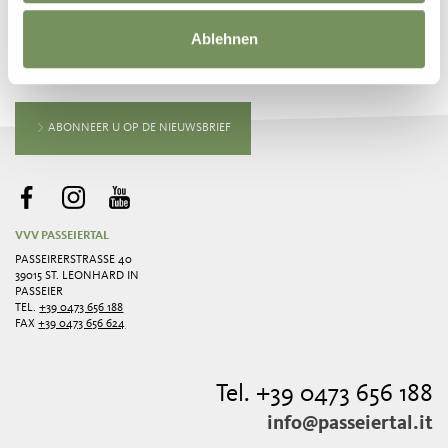
BLIJF OP DE HOOGTE MET ONS
Ablehnen
Nieuws en informatie direct in uw mailbox
ABONNEER U OP DE NIEUWSBRIEF
VVV PASSEIERTAL
PASSEIRERSTRASSE 40
39015 ST. LEONHARD IN
PASSEIER
TEL.
+39 0473 656 188
FAX
+39 0473 656 624
Tel. +39 0473 656 188
info@passeiertal.it