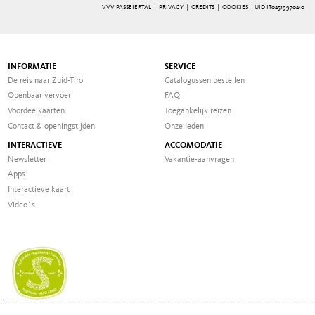
VVV PASSEIERTAL |
PRIVACY
|
CREDITS
|
COOKIES
| UID IT02519970210
INFORMATIE
SERVICE
De reis naar Zuid-Tirol
Catalogussen bestellen
Openbaar vervoer
FAQ
Voordeelkaarten
Toegankelijk reizen
Contact & openingstijden
Onze Ieden
INTERACTIEVE
ACCOMODATIE
Newsletter
Vakantie-aanvragen
Apps
Interactieve kaart
Video`s