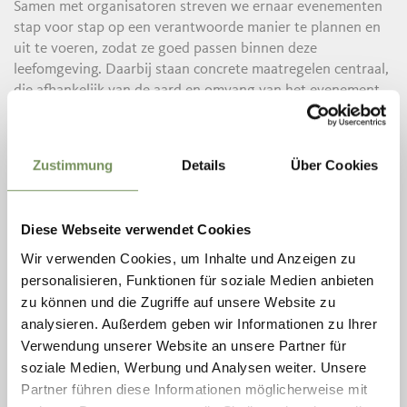
Samen met organisatoren streven we ernaar evenementen
stap voor stap op een verantwoorde manier te plannen en
uit te voeren, zodat ze goed passen binnen deze
leefomgeving. Daarbij staan concrete maatregelen centraal,
die afhankelijk van de aard en omvang van het evenement
op verschillende manieren kunnen worden toegepast.
Voorbeelden hiervan zijn een goede bereikbaarheid met het
openbaar vervoer, het gebruik van herbruikbare systemen,
Zustimmung
Details
Über Cookies
een bewuste omgang met catering en materialen en een
zorgvuldige planning van logistiek en middelen.
Diese Webseite verwendet Cookies
Regionale partners betrekken
Veel evenementen in het Passeiertal werken samen met
Wir verwenden Cookies, um Inhalte und Anzeigen zu
lokale producenten, ambachtsbedrijven en dienstverleners.
personalisieren, Funktionen für soziale Medien anbieten
Producten uit de regio spelen daarbij een belangrijke rol,
zu können und die Zugriffe auf unsere Website zu
bijvoorbeeld in de catering of bij de praktische organisatie.
analysieren. Außerdem geben wir Informationen zu Ihrer
Zo ontstaan korte ketens en worden lokale bedrijven
Verwendung unserer Website an unsere Partner für
rechtstreeks bij de evenementen betrokken.
soziale Medien, Werbung und Analysen weiter. Unsere
Partner führen diese Informationen möglicherweise mit
Verantwoord organiseren