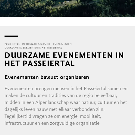
PASSEIERTAL
INFORMATIE & SERVICE
EVENEMENTEN
DUURZAME EVENEMENTEN IN HET PASSEIERTAL
DUURZAME EVENEMENTEN IN
HET PASSEIERTAL
Evenementen bewust organiseren
Evenementen brengen mensen in het Passeiertal samen en
maken de cultuur en tradities van de regio beleefbaar,
midden in een Alpenlandschap waar natuur, cultuur en het
dagelijks leven nauw met elkaar verbonden zijn.
Tegelijkertijd vragen ze om energie, mobiliteit,
infrastructuur en een zorgvuldige organisatie.