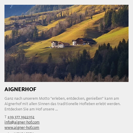
AIGNERHOF
Ganz nach unserem Motto "erleben, entdecken, genießen" kann am
Aignerhof mit allen Sinnen das traditionelle Hofleben erlebt werden.
Entdecken Sie am Hof unsere ...
T
+39 377 3922352
info@aigner-hof.com
www.aigner-hof.com