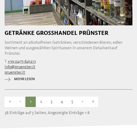
GETRÄNKE GROSSHANDEL PRÜNSTER
Sortiment an alkoholfreien Getränken, verschiedenen Bieren, edlen
Weinen und ausgewählten Spirituosen in unserem Detailverkauf
Prünster.
T
+39 0473 641213
info@pruenster.it
pruenster.it
MEHR LESEN
«
‹
1
2
3
4
5
›
»
38 Einträge auf 5 Seiten, Angezeigte Einträge 1-8