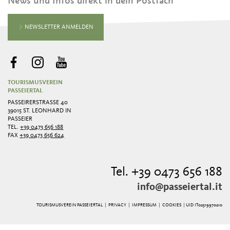
News und Infos direkt in dein Postfach
NEWSLETTER ANMELDEN
TOURISMUSVEREIN
PASSEIERTAL
PASSEIRERSTRASSE 40
39015 ST. LEONHARD IN
PASSEIER
TEL.
+39 0473 656 188
FAX
+39 0473 656 624
Tel. +39 0473 656 188
info@passeiertal.it
TOURISMUSVEREIN PASSEIERTAL |
PRIVACY
|
IMPRESSUM
|
COOKIES
| UID IT02519970210