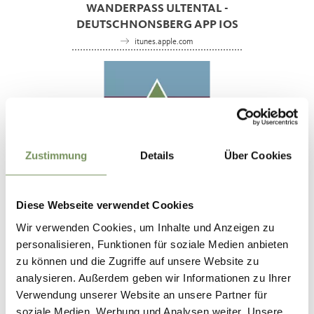
WANDERPASS ULTENTAL -
DEUTSCHNONSBERG APP IOS
itunes.apple.com
Zustimmung
Details
Über Cookies
ECHTE QUALITÄT AM BERG -
APP ANDROID
Diese Webseite verwendet Cookies
play.google.com
Wir verwenden Cookies, um Inhalte und Anzeigen zu
personalisieren, Funktionen für soziale Medien anbieten
zu können und die Zugriffe auf unsere Website zu
analysieren. Außerdem geben wir Informationen zu Ihrer
Verwendung unserer Website an unsere Partner für
soziale Medien, Werbung und Analysen weiter. Unsere