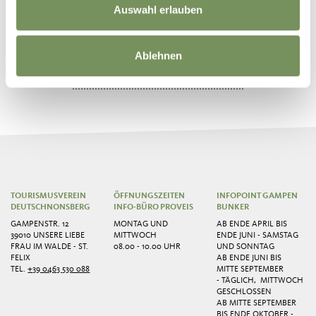
Auswahl erlauben
SÜDTIROL TREKKING GUIDE
Ablehnen
APP ANDROID
play.google.com
TOURISMUSVEREIN
ÖFFNUNGSZEITEN
INFOPOINT GAMPEN
DEUTSCHNONSBERG
INFO-BÜRO PROVEIS
BUNKER
GAMPENSTR. 12
MONTAG UND
AB ENDE APRIL BIS
39010 UNSERE LIEBE
MITTWOCH
ENDE JUNI - SAMSTAG
FRAU IM WALDE - ST.
08.00 - 10.00 UHR
UND SONNTAG
FELIX
AB ENDE JUNI BIS
TEL.
+39 0463 530 088
MITTE SEPTEMBER
- TÄGLICH, MITTWOCH
GESCHLOSSEN
AB MITTE SEPTEMBER
BIS ENDE OKTOBER -