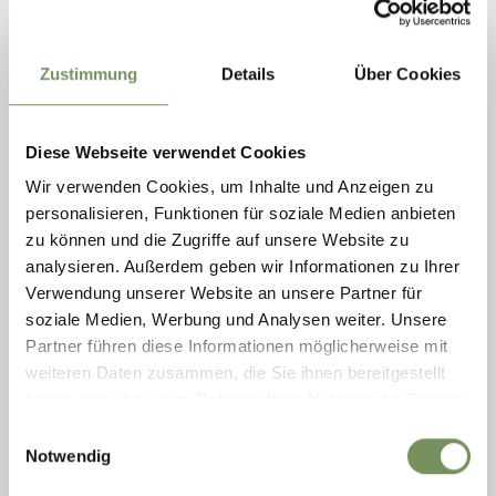
historische
Pilgerwege
durch den Deutschnonsberg: der
Jakobsweg
, der in mehreren Etappen die spirituellen
Zentren der Gegend verbindet, und der
Romedius-
Zustimmung
Details
Über Cookies
Pilgerweg
vom Geburtsort des hl. Romedius (Thaur bei
Innsbruck) ins frühmittelalterliche Kloster von San
Romedio.
Diese Webseite verwendet Cookies
Wir verwenden Cookies, um Inhalte und Anzeigen zu
In dem Weiler Unsere Liebe Frau im Walde fällt sogleich die
personalisieren, Funktionen für soziale Medien anbieten
eindrucksvolle gotische
Marienwallfahrtskirche
auf. Von
zu können und die Zugriffe auf unsere Website zu
hier aus sind gemütliche Spaziergänge und
analysieren. Außerdem geben wir Informationen zu Ihrer
Pilgerwanderungen möglich. Großer Beliebtheit erfreuen
Verwendung unserer Website an unsere Partner für
sich kontemplative Pilgerwege wie der Jakobsweg von
soziale Medien, Werbung und Analysen weiter. Unsere
Anaunia (Cammino Jacopeo d’Anaunia), wie das Nonstal in
Partner führen diese Informationen möglicherweise mit
der Antike hieß, oder der Spazierweg um das Biotop
weiteren Daten zusammen, die Sie ihnen bereitgestellt
Widummoos .
haben oder die sie im Rahmen Ihrer Nutzung der Dienste
gesammelt haben.
Die Legende von San Romedio
Einwilligungsauswahl
Um den Heiligen Romedius, Schutzpatron der Wanderer
Notwendig
und Pilger, ranken sich zahlreiche Legenden. Mit seinen