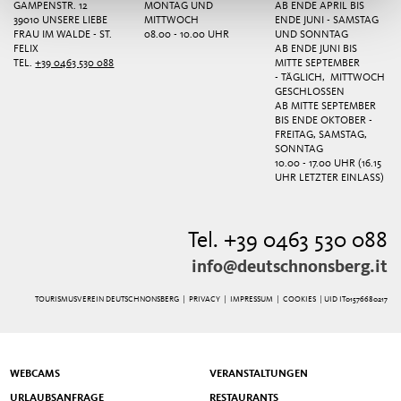
GAMPENSTR. 12
MONTAG UND
AB ENDE APRIL BIS
39010 UNSERE LIEBE
MITTWOCH
ENDE JUNI - SAMSTAG
FRAU IM WALDE - ST.
08.00 - 10.00 UHR
UND SONNTAG
FELIX
AB ENDE JUNI BIS
TEL.
+39 0463 530 088
MITTE SEPTEMBER
- TÄGLICH, MITTWOCH
GESCHLOSSEN
AB MITTE SEPTEMBER
BIS ENDE OKTOBER -
FREITAG, SAMSTAG,
SONNTAG
10.00 - 17.00 UHR (16.15
UHR LETZTER EINLASS)
Tel. +39 0463 530 088
info@deutschnonsberg.it
TOURISMUSVEREIN DEUTSCHNONSBERG |
PRIVACY
|
IMPRESSUM
|
COOKIES
| UID IT01576680217
WEBCAMS
VERANSTALTUNGEN
URLAUBSANFRAGE
RESTAURANTS