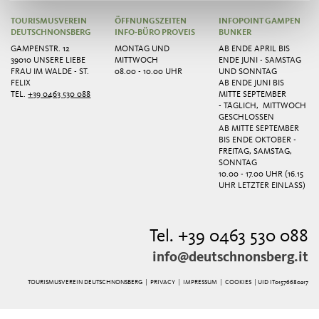
TOURISMUSVEREIN
ÖFFNUNGSZEITEN
INFOPOINT GAMPEN
DEUTSCHNONSBERG
INFO-BÜRO PROVEIS
BUNKER
GAMPENSTR. 12
MONTAG UND
AB ENDE APRIL BIS
39010 UNSERE LIEBE
MITTWOCH
ENDE JUNI - SAMSTAG
FRAU IM WALDE - ST.
08.00 - 10.00 UHR
UND SONNTAG
FELIX
AB ENDE JUNI BIS
TEL.
+39 0463 530 088
MITTE SEPTEMBER
- TÄGLICH, MITTWOCH
GESCHLOSSEN
AB MITTE SEPTEMBER
BIS ENDE OKTOBER -
FREITAG, SAMSTAG,
SONNTAG
10.00 - 17.00 UHR (16.15
UHR LETZTER EINLASS)
Tel. +39 0463 530 088
info@deutschnonsberg.it
TOURISMUSVEREIN DEUTSCHNONSBERG |
PRIVACY
|
IMPRESSUM
|
COOKIES
| UID IT01576680217