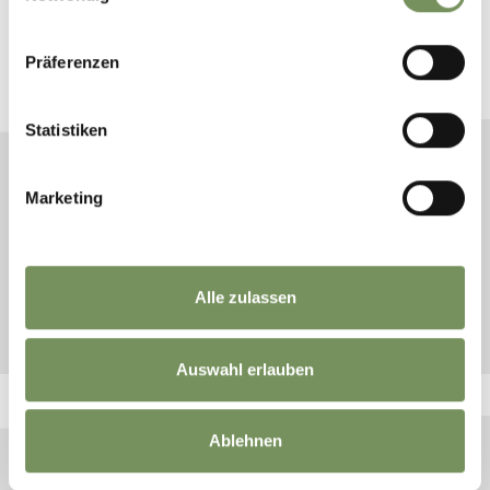
BUCHE DEINEN URLAUB
Präferenzen
Plane jetzt unverbindlich deinen Traumurlaub
Statistiken
ANREISE
Marketing
ABREISE
Alle zulassen
SUCHE STARTEN
Auswahl erlauben
Ablehnen