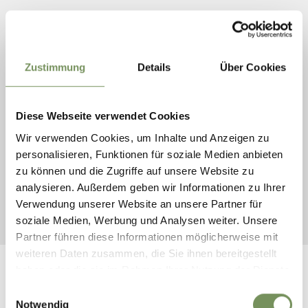
Der zweitgrößte Weihnachtsmarkt Südtirols ist die Meraner
Weihnacht im Stadtzentrum der Kurstadt. Entlang der
Passerpromenade reihen sich kleine Holzstände in
Zustimmung
Details
Über Cookies
schlichtem Design aneinander. Am Thermenplatz laden
bunte, überdimensionale Weihnachtskugeln zum
Abendessen in außergewöhnlicher Atmosphäre.
Diese Webseite verwendet Cookies
Traditionelle Musik und Bläsergruppen sorgen für
besinnliche Stimmung, anschließend geht es zum
Wir verwenden Cookies, um Inhalte und Anzeigen zu
Entspannen in die Meraner Therme. Die Meraner Weihnacht
personalisieren, Funktionen für soziale Medien anbieten
ist als Greenevent zertifiziert und zeichnet sich durch den
zu können und die Zugriffe auf unsere Website zu
sparsamen Umgang mit Ressourcen, umweltfreundliche
analysieren. Außerdem geben wir Informationen zu Ihrer
Mobilität, Abfallmanagement und die Verwendung von
Verwendung unserer Website an unsere Partner für
regionalen und saisonalen Produkten aus.
soziale Medien, Werbung und Analysen weiter. Unsere
Partner führen diese Informationen möglicherweise mit
weiteren Daten zusammen, die Sie ihnen bereitgestellt
haben oder die sie im Rahmen Ihrer Nutzung der Dienste
gesammelt haben.
Einwilligungsauswahl
Notwendig