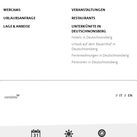
WEBCAMS
VERANSTALTUNGEN
URLAUBSANFRAGE
RESTAURANTS
LAGE & ANREISE
UNTERKÜNFTE IN
DEUTSCHNONSBERG
Hotels in Deutschnonsberg
Urlaub auf dem Bauernhof in
Deutschnonsberg
Ferienwohnungen in Deutschnonsberg
Pensionen in Deutschnonsberg
DE
//
IT
//
EN