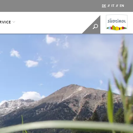
DE
//
IT
//
EN
RVICE