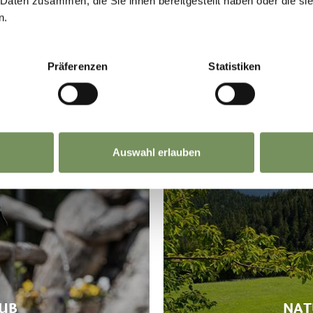
 Daten zusammen, die Sie ihnen bereitgestellt haben oder die s
n.
Präferenzen
Statistiken
Auswahl erlauben
UB
NAT