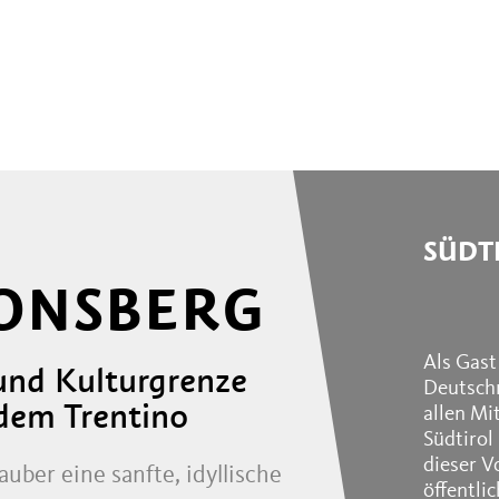
SÜDT
ONSBERG
Als Gast
und Kulturgrenze
Deutschn
 dem Trentino
allen Mi
Südtirol
dieser V
ber eine sanfte, idyllische
öffentli