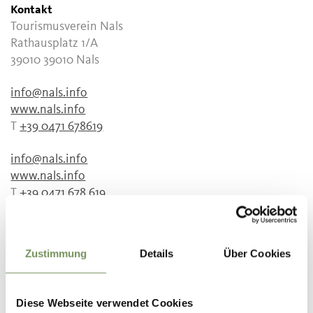
Kontakt
Tourismusverein Nals
Rathausplatz 1/A
39010 39010 Nals
info@nals.info
www.nals.info
T
+39 0471 678619
info@nals.info
www.nals.info
T
+39 0471 678 619
Preise
STD
Zustimmung
Details
Über Cookies
0 €
€ 30,00 pro Tour / Kostenlose Teilnahme für Gäste
von Mitgliedsbetrieben des Tourismusvereins Nals
Diese Webseite verwendet Cookies
Treffpunkt