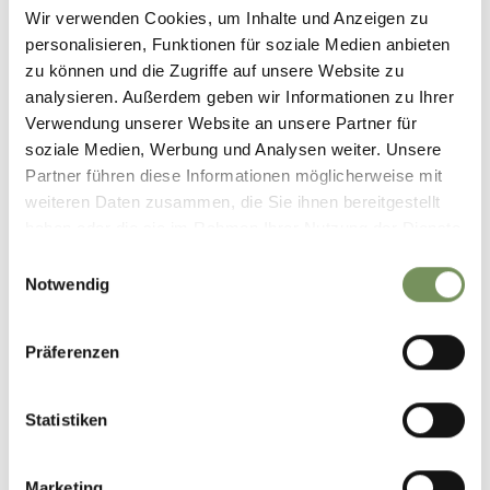
Tourismusverein Nals
Wir verwenden Cookies, um Inhalte und Anzeigen zu
personalisieren, Funktionen für soziale Medien anbieten
Anmeldung erforderlich
zu können und die Zugriffe auf unsere Website zu
Ja
analysieren. Außerdem geben wir Informationen zu Ihrer
Tourismusverein Nals: +39 0471 678619
Verwendung unserer Website an unsere Partner für
soziale Medien, Werbung und Analysen weiter. Unsere
Veranstalter
Partner führen diese Informationen möglicherweise mit
Tourismusverein Nals
weiteren Daten zusammen, die Sie ihnen bereitgestellt
haben oder die sie im Rahmen Ihrer Nutzung der Dienste
gesammelt haben.
Einwilligungsauswahl
Notwendig
Präferenzen
Statistiken
WAR DER INHALT FÜR DICH HILFREICH?
JA
NEIN
Marketing