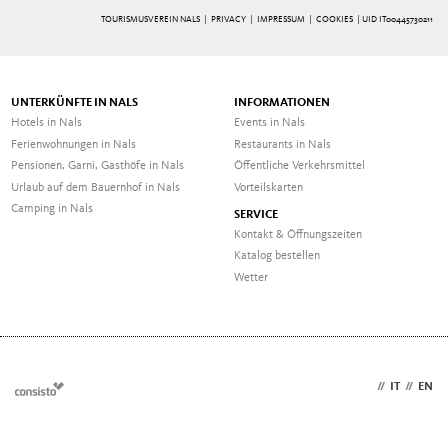
TOURISMUSVEREIN NALS |
PRIVACY
|
IMPRESSUM
|
COOKIES
| UID IT00445730211
UNTERKÜNFTE IN NALS
INFORMATIONEN
Hotels in Nals
Events in Nals
Ferienwohnungen in Nals
Restaurants in Nals
Pensionen, Garni, Gasthöfe in Nals
Öffentliche Verkehrsmittel
Urlaub auf dem Bauernhof in Nals
Vorteilskarten
Camping in Nals
SERVICE
Kontakt & Öffnungszeiten
Katalog bestellen
Wetter
DE
//
IT
//
EN