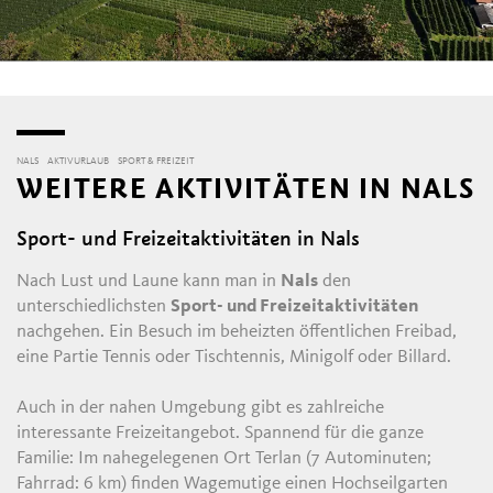
NALS
AKTIVURLAUB
SPORT & FREIZEIT
WEITERE AKTIVITÄTEN IN NALS
Sport- und Freizeitaktivitäten in Nals
Nach Lust und Laune kann man in
Nals
den
unterschiedlichsten
Sport- und Freizeitaktivitäten
nachgehen. Ein Besuch im beheizten öffentlichen Freibad,
eine Partie Tennis oder Tischtennis, Minigolf oder Billard.
Auch in der nahen Umgebung gibt es zahlreiche
interessante Freizeitangebot. Spannend für die ganze
Familie: Im nahegelegenen Ort Terlan (7 Autominuten;
Fahrrad: 6 km) finden Wagemutige einen Hochseilgarten