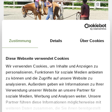
Zustimmung
Details
Über Cookies
REITSTALL NALS
Der Reitstall Nals ist für einen Besuch immer geöffnet! In der Nähe
Diese Webseite verwendet Cookies
befindet sich die Sportzone Nals (geöffnet von Frühling - Herbst) mit
Café, Tennisplätzen, ...
Wir verwenden Cookies, um Inhalte und Anzeigen zu
T
+39 335 1288237
personalisieren, Funktionen für soziale Medien anbieten
info@nals.info
zu können und die Zugriffe auf unsere Website zu
www.facebook.com
analysieren. Außerdem geben wir Informationen zu Ihrer
MEHR LESEN
Verwendung unserer Website an unsere Partner für
soziale Medien, Werbung und Analysen weiter. Unsere
Partner führen diese Informationen möglicherweise mit
weiteren Daten zusammen, die Sie ihnen bereitgestellt