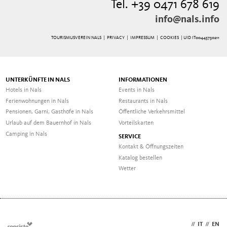
Tel. +39 0471 678 619
info@nals.info
TOURISMUSVEREIN NALS |
PRIVACY
|
IMPRESSUM
|
COOKIES
| UID IT00445730211
UNTERKÜNFTE IN NALS
INFORMATIONEN
Hotels in Nals
Events in Nals
Ferienwohnungen in Nals
Restaurants in Nals
Pensionen, Garni, Gasthöfe in Nals
Öffentliche Verkehrsmittel
Urlaub auf dem Bauernhof in Nals
Vorteilskarten
Camping in Nals
SERVICE
Kontakt & Öffnungszeiten
Katalog bestellen
Wetter
DE
//
IT
//
EN