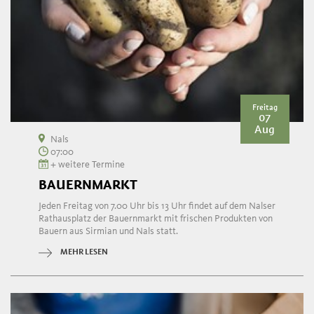
Freitag
07
Aug
Nals
07:00
+ weitere Termine
BAUERNMARKT
Jeden Freitag von 7.00 Uhr bis 13 Uhr findet auf dem Nalser
Rathausplatz der Bauernmarkt mit frischen Produkten von
Bauern aus Sirmian und Nals statt.
MEHR LESEN