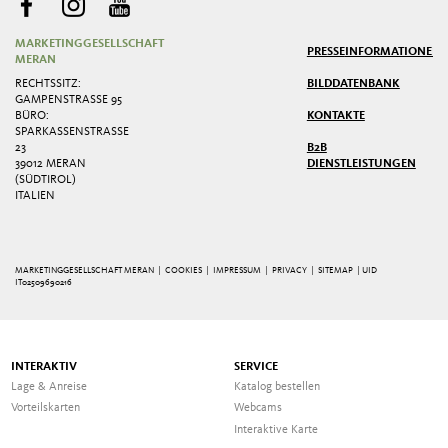
MARKETINGGESELLSCHAFT
PRESSE
INFORMATIONEN
MERAN
RECHTSSITZ:
BILDDATENBANK
GAMPENSTRASSE 95
BÜRO:
KONTAKTE
SPARKASSENSTRASSE 2
3
B2B
39012 MERAN
DIENSTLEISTUNGEN
(SÜDTIROL)
ITALIEN
MARKETINGGESELLSCHAFT MERAN |
COOKIES
|
IMPRESSUM
|
PRIVACY
|
SITEMAP
| UID
IT02509690216
INTERAKTIV
SERVICE
Lage & Anreise
Katalog bestellen
Vorteilskarten
Webcams
Interaktive Karte