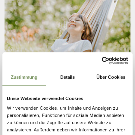
Freitag
07
Zustimmung
Details
Über Cookies
Aug
Lana
+ weitere Termine
Diese Webseite verwendet Cookies
KINDERSOMMER
Wir verwenden Cookies, um Inhalte und Anzeigen zu
Der Sommer in der Region Lana ist heiß – genauso wie das
Kindersommerprogramm! Erlebnis und Abenteuer, Spaß und neue
personalisieren, Funktionen für soziale Medien anbieten
Freundschaften erwarten Klein und Groß – über zwei Monate
zu können und die Zugriffe auf unsere Website zu
lang ist richtig viel ...
analysieren. Außerdem geben wir Informationen zu Ihrer
MEHR LESEN