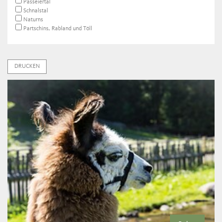
Passeiertal
Schnalstal
Naturns
Partschins, Rabland und Töll
DRUCKEN