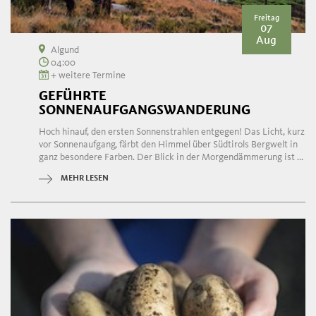
Freitag
07
Aug
Algund
04:00
+ weitere Termine
GEFÜHRTE
SONNENAUFGANGSWANDERUNG
Hoch hinauf, den ersten Sonnenstrahlen entgegen! Das Licht, kurz
vor Sonnenaufgang, färbt den Himmel über Südtirols Bergwelt in
ganz besondere Farben. Der Blick in der Morgendämmerung ist ...
MEHR LESEN