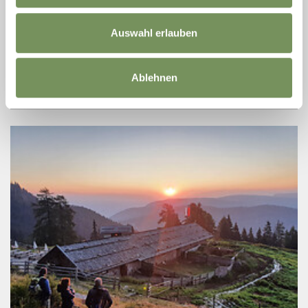
LENKHOF
LUST AUF EIN PICKNICK AM KNOTTNKINO? Gerne stellt euch
Auswahl erlauben
der Lenkhof nach Vereinbarung Picknickkörbe mit hofeigenen
Produkten zusammen. Ihr könnt euren Picknickkorb beim Hof
abholen und aufs Knottnkino ...
Ablehnen
MEHR LESEN