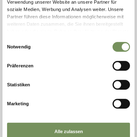
Verwendung unserer Website an unsere Partner für
soziale Medien, Werbung und Analysen weiter. Unsere
Partner führen diese Informationen möglicherweise mit
weiteren Daten zusammen, die Sie ihnen bereitgestellt
haben oder die sie im Rahmen Ihrer Nutzung der Dienste
gesammelt haben.
Einwilligungsauswahl
Notwendig
Präferenzen
Statistiken
Marketing
Freitag
07
Aug
Hafling
+ weitere Termine
Alle zulassen
REGIONALE GENUSSKÖRBE VOM