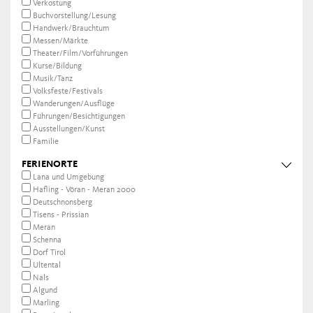
Verkostung
Buchvorstellung/Lesung
Handwerk/Brauchtum
Messen/Märkte
Theater/Film/Vorführungen
Kurse/Bildung
Musik/Tanz
Volksfeste/Festivals
Wanderungen/Ausflüge
Führungen/Besichtigungen
Ausstellungen/Kunst
Familie
FERIENORTE
Lana und Umgebung
Hafling - Vöran - Meran 2000
Deutschnonsberg
Tisens - Prissian
Meran
Schenna
Dorf Tirol
Ultental
Nals
Algund
Marling