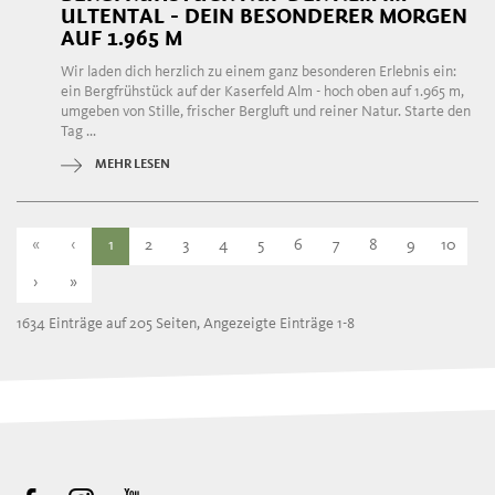
ULTENTAL - DEIN BESONDERER MORGEN
AUF 1.965 M
Wir laden dich herzlich zu einem ganz besonderen Erlebnis ein:
ein Bergfrühstück auf der Kaserfeld Alm - hoch oben auf 1.965 m,
umgeben von Stille, frischer Bergluft und reiner Natur. Starte den
Tag ...
MEHR LESEN
«
‹
1
2
3
4
5
6
7
8
9
10
›
»
1634 Einträge auf 205 Seiten, Angezeigte Einträge 1-8