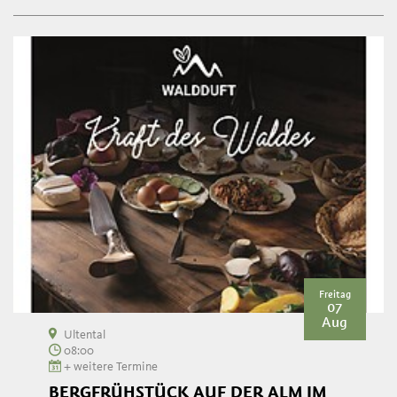
Freitag
07
Aug
Ultental
08:00
+ weitere Termine
BERGFRÜHSTÜCK AUF DER ALM IM