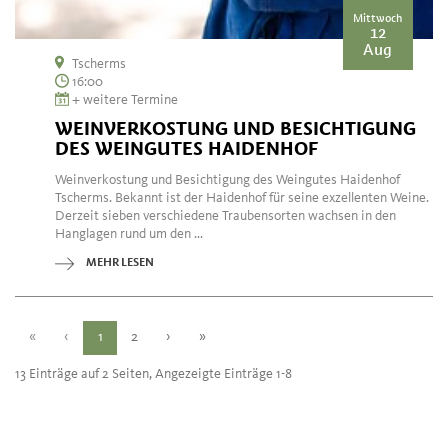
Mittwoch
12
Aug
Tscherms
16:00
+ weitere Termine
WEINVERKOSTUNG UND BESICHTIGUNG
DES WEINGUTES HAIDENHOF
Weinverkostung und Besichtigung des Weingutes Haidenhof
Tscherms. Bekannt ist der Haidenhof für seine exzellenten Weine.
Derzeit sieben verschiedene Traubensorten wachsen in den
Hanglagen rund um den ...
MEHR LESEN
«
‹
1
2
›
»
13 Einträge auf 2 Seiten, Angezeigte Einträge 1-8