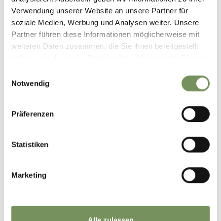
Verwendung unserer Website an unsere Partner für
soziale Medien, Werbung und Analysen weiter. Unsere
Dienstag
11
Partner führen diese Informationen möglicherweise mit
Aug
weiteren Daten zusammen, die Sie ihnen bereitgestellt
Gargazon
15:00
haben oder die sie im Rahmen Ihrer Nutzung der Dienste
+ weitere Termine
gesammelt haben.
Einwilligungsauswahl
WEINVERKOSTUNG UND
Notwendig
ORCHIDEENWELT
Jeden Dienstag erwartet Sie eine exklusive Weinverkostung mit
vier ausgewählten Südtiroler Spitzenweinen, begleitet von feinen
Präferenzen
regionalen Spezialitäten. Kleine Häppchen, großer Genuss –
genießen Sie ...
Statistiken
MEHR LESEN
Marketing
Alle zulassen