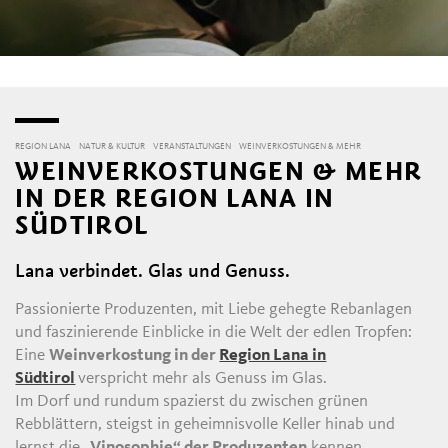
REGION LANA
NATUR & KULTUR
VERANSTALTUNGEN
WEINVERKOSTUNGEN & MEHR
WEINVERKOSTUNGEN & MEHR
IN DER REGION LANA IN
SÜDTIROL
Lana verbindet. Glas und Genuss.
Passionierte Produzenten, mit Liebe gehegte Rebanlagen
und faszinierende Einblicke in die Welt der edlen Tropfen:
Eine
Weinverkostung in der
Region Lana in
Südtirol
verspricht mehr als Genuss im Glas.
Im Dorf und rundum spazierst du zwischen grünen
Rebblättern, steigst in geheimnisvolle Keller hinab und
lernst die
„Vinosophie“ der Produzenten
kennen.