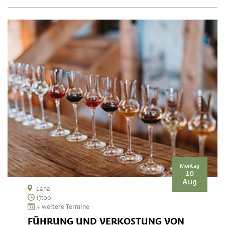
Montag
10
Aug
Lana
17:00
+ weitere Termine
FÜHRUNG UND VERKOSTUNG VON