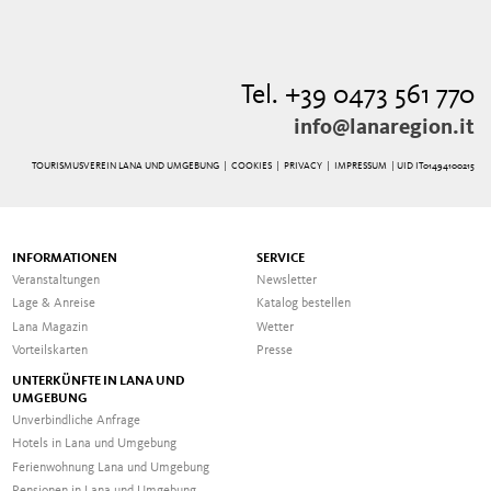
Tel. +39 0473 561 770
info@lanaregion.it
TOURISMUSVEREIN LANA UND UMGEBUNG |
COOKIES
|
PRIVACY
|
IMPRESSUM
| UID IT01494100215
INFORMATIONEN
SERVICE
Veranstaltungen
Newsletter
Lage & Anreise
Katalog bestellen
Lana Magazin
Wetter
Vorteilskarten
Presse
UNTERKÜNFTE IN LANA UND
UMGEBUNG
Unverbindliche Anfrage
Hotels in Lana und Umgebung
Ferienwohnung Lana und Umgebung