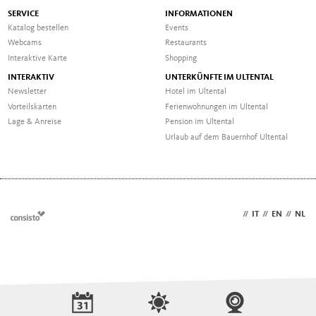
SERVICE
INFORMATIONEN
Katalog bestellen
Events
Webcams
Restaurants
Interaktive Karte
Shopping
INTERAKTIV
UNTERKÜNFTE IM ULTENTAL
Newsletter
Hotel im Ultental
Vorteilskarten
Ferienwohnungen im Ultental
Lage & Anreise
Pension im Ultental
Urlaub auf dem Bauernhof Ultental
DE
//
IT
//
EN
//
NL