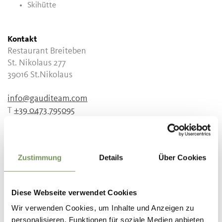
Skihütte
Kontakt
Restaurant Breiteben
St. Nikolaus 277
39016
St.Nikolaus
info@gauditeam.com
T
+39 0473 795095
Zustimmung
Details
Über Cookies
WAR DER INHALT FÜR DICH HILFREICH?
Diese Webseite verwendet Cookies
JA
NEIN
Wir verwenden Cookies, um Inhalte und Anzeigen zu
personalisieren, Funktionen für soziale Medien anbieten