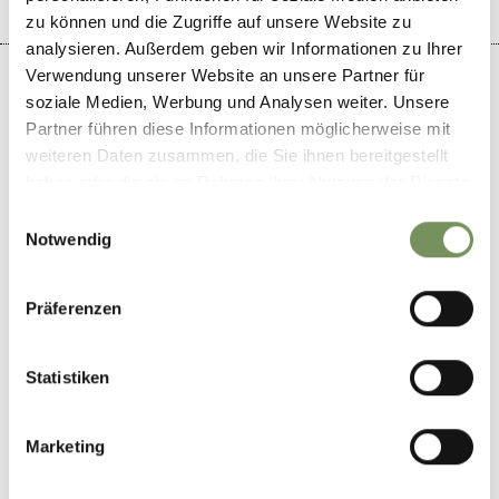
zu können und die Zugriffe auf unsere Website zu
analysieren. Außerdem geben wir Informationen zu Ihrer
Verwendung unserer Website an unsere Partner für
soziale Medien, Werbung und Analysen weiter. Unsere
Partner führen diese Informationen möglicherweise mit
weiteren Daten zusammen, die Sie ihnen bereitgestellt
+
haben oder die sie im Rahmen Ihrer Nutzung der Dienste
−
gesammelt haben.
Einwilligungsauswahl
Notwendig
Präferenzen
Statistiken
Marketing