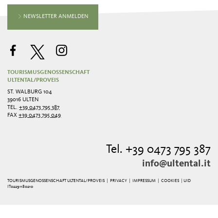
NEWSLETTER ANMELDEN
TOURISMUSGENOSSENSCHAFT
ULTENTAL/PROVEIS
ST. WALBURG 104
39016 ULTEN
TEL.
+39 0473 795 387
FAX
+39 0473 795 049
Tel. +39 0473 795 387
info@ultental.it
TOURISMUSGENOSSENSCHAFT ULTENTAL/PROVEIS |
PRIVACY
|
IMPRESSUM
|
COOKIES
| UID
IT02291180210