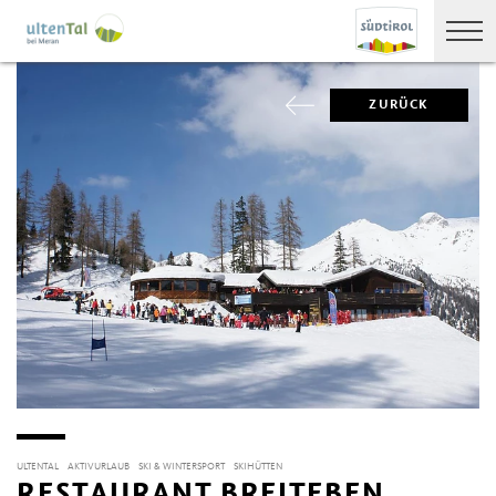
ZURÜCK
ULTENTAL
AKTIVURLAUB
SKI & WINTERSPORT
SKIHÜTTEN
RESTAURANT BREITEBEN