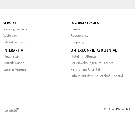
SERVICE
INFORMATIONEN
Katalog bestellen
Events
Webcams
Restaurants
Interaktive Karte
Shopping
INTERAKTIV
UNTERKÜNFTE IM ULTENTAL
Newsletter
Hotel im Ultental
Vorteilskarten
Ferienwohnungen im Ultental
Lage & Anreise
Pension im Ultental
Urlaub auf dem Bauernhof Ultental
DE
//
IT
//
EN
//
NL