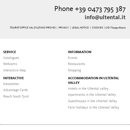
Phone +39 0473 795 387
info@ultental.it
TOURIST OFFICE VAL D'ULTIMO-PROVES |
PRIVACY
|
LEGAL NOTICE
|
COOKIES
| UID IT02291180210
SERVICE
INFORMATION
Catalogues
Events
Webcams
Restaurants
Interactive Map
Shopping
INTERACTIVE
ACCOMMODATION IN ULTENTAL
VALLEY
Newsletter
Hotels in the Ultental valley
Advantage Cards
Apartments in the Ultental Valley
Reach South Tyrol
Guesthouses in the Ultental Valley
Farm holidays in the Ultental Valley