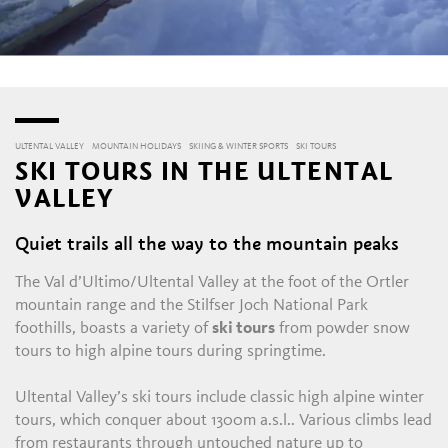
ULTENTAL VALLEY
MOUNTAIN HOLIDAYS
SKIING & WINTER SPORTS
SKI TOURS
SKI TOURS IN THE ULTENTAL
VALLEY
Quiet trails all the way to the mountain peaks
The Val d’Ultimo/Ultental Valley at the foot of the Ortler
mountain range and the Stilfser Joch National Park
foothills, boasts a variety of
ski tours
from powder snow
tours to high alpine tours during springtime.
Ultental Valley’s ski tours include classic high alpine winter
tours, which conquer about 1300m a.s.l.. Various climbs lead
from restaurants through untouched nature up to