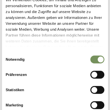
personalisieren, Funktionen für soziale Medien anbieten
zu können und die Zugriffe auf unsere Website zu
analysieren. Außerdem geben wir Informationen zu Ihrer
Verwendung unserer Website an unsere Partner für
KNEIPP WATER THERAPY
soziale Medien, Werbung und Analysen weiter. Unsere
Partner führen diese Informationen möglicherweise mit
weiteren Daten zusammen, die Sie ihnen bereitgestellt
haben oder die sie im Rahmen Ihrer Nutzung der Dienste
gesammelt haben.
Einwilligungsauswahl
Notwendig
Präferenzen
Statistiken
BOOK YOUR HOLIDAY IN
ULTENTAL VALLEY
Marketing