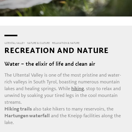
ULTENTAL VALLEY
NATURE & CULTURE
RELAXATION & NATURE
RECREATION AND NATURE
Water – the elixir of life and clean air
The Ultental Valley is one of the most pristine and water-
rich valleys in South Tyrol, boasting numerous mountain
lakes and healing springs. While
hiking
, stop to relax and
unwind by soaking your tired legs in the cool mountain
streams.
Hiking trails
also take hikers to many reservoirs, the
Hartungen waterfall
and the Kneipp facilities along the
lake.