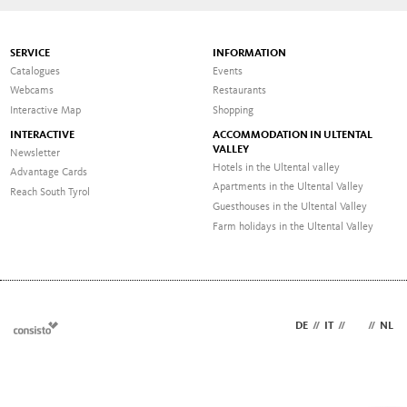
SERVICE
INFORMATION
Catalogues
Events
Webcams
Restaurants
Interactive Map
Shopping
INTERACTIVE
ACCOMMODATION IN ULTENTAL
VALLEY
Newsletter
Hotels in the Ultental valley
Advantage Cards
Apartments in the Ultental Valley
Reach South Tyrol
Guesthouses in the Ultental Valley
Farm holidays in the Ultental Valley
DE
//
IT
//
EN
//
NL