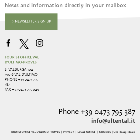
News and information directly in your mailbox
NEWSLETTER SIGN UP
TOURIST OFFICE VAL
D'ULTIMO-PROVES
S. VALBURGA 104
39016 VAL D'ULTIMO
PHONE
+39 0473 795
387
FAX
+39 0473 795 049
Phone +39 0473 795 387
info@ultental.it
TOURIST OFFICE VAL D'ULTIMO-PROVES |
PRIVACY
|
LEGAL NOTICE
|
COOKIES
| UID IT02291180210