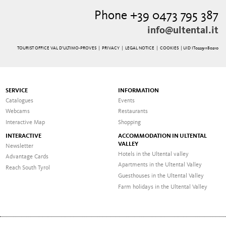
Phone +39 0473 795 387
info@ultental.it
TOURIST OFFICE VAL D'ULTIMO-PROVES |
PRIVACY
|
LEGAL NOTICE
|
COOKIES
| UID IT02291180210
SERVICE
INFORMATION
Catalogues
Events
Webcams
Restaurants
Interactive Map
Shopping
INTERACTIVE
ACCOMMODATION IN ULTENTAL
VALLEY
Newsletter
Hotels in the Ultental valley
Advantage Cards
Apartments in the Ultental Valley
Reach South Tyrol
Guesthouses in the Ultental Valley
Farm holidays in the Ultental Valley