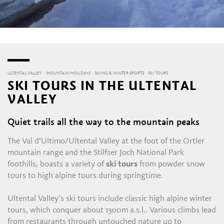
ULTENTAL VALLEY
MOUNTAIN HOLIDAYS
SKIING & WINTER SPORTS
SKI TOURS
SKI TOURS IN THE ULTENTAL
VALLEY
Quiet trails all the way to the mountain peaks
The Val d’Ultimo/Ultental Valley at the foot of the Ortler
mountain range and the Stilfser Joch National Park
foothills, boasts a variety of
ski tours
from powder snow
tours to high alpine tours during springtime.
Ultental Valley’s ski tours include classic high alpine winter
tours, which conquer about 1300m a.s.l.. Various climbs lead
from restaurants through untouched nature up to