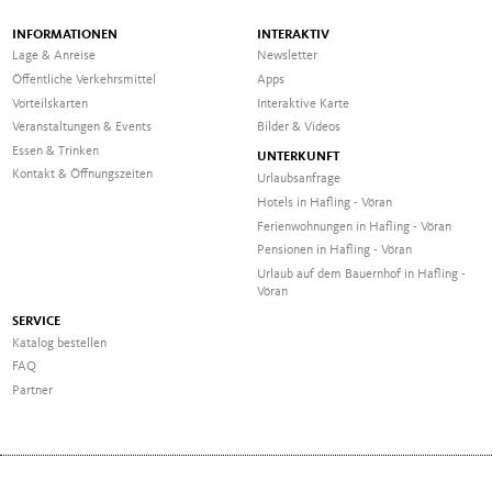
INFORMATIONEN
INTERAKTIV
Lage & Anreise
Newsletter
Öffentliche Verkehrsmittel
Apps
Vorteilskarten
Interaktive Karte
Veranstaltungen & Events
Bilder & Videos
Essen & Trinken
UNTERKUNFT
Kontakt & Öffnungszeiten
Urlaubsanfrage
Hotels in Hafling - Vöran
Ferienwohnungen in Hafling - Vöran
Pensionen in Hafling - Vöran
Urlaub auf dem Bauernhof in Hafling -
Vöran
SERVICE
Katalog bestellen
FAQ
Partner