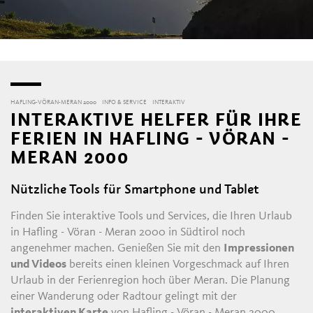
HAFLING-VÖRAN-MERAN 2000
INFO & SERVICE
INTERAKTIV
INTERAKTIVE HELFER FÜR IHRE
FERIEN IN HAFLING - VÖRAN -
MERAN 2000
Nützliche Tools für Smartphone und Tablet
Finden Sie interaktive Tools und Services, die Ihren Urlaub
in Hafling - Vöran - Meran 2000 in Südtirol noch
angenehmer machen. Genießen Sie mit den
Impressionen
und Videos
bereits einen kleinen Vorgeschmack auf Ihren
Urlaub in der Ferienregion hoch über Meran. Die Planung
einer Wanderung oder Radtour gelingt mit der
interaktiven Karte
von Hafling - Vöran - Meran 2000