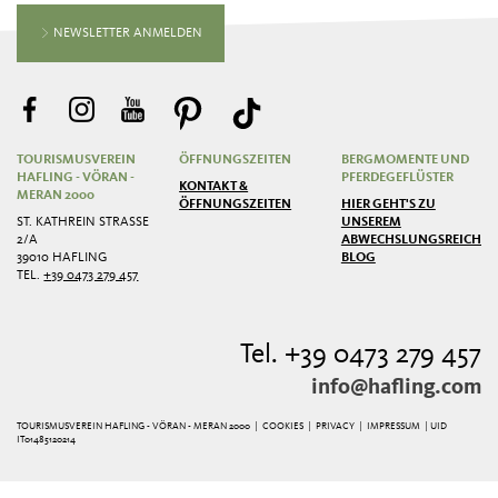
NEWSLETTER ANMELDEN
TOURISMUSVEREIN
ÖFFNUNGSZEITEN
BERGMOMENTE UND
HAFLING - VÖRAN -
PFERDEGEFLÜSTER
KONTAKT &
MERAN 2000
ÖFFNUNGSZEITEN
HIER GEHT'S ZU
ST. KATHREIN STRASSE 2
UNSEREM
/A
ABWECHSLUNGSREICHEN
39010 HAFLING
BLOG
TEL.
+39 0473 279 457
Tel. +39 0473 279 457
info@hafling.com
TOURISMUSVEREIN HAFLING - VÖRAN - MERAN 2000 |
COOKIES
|
PRIVACY
|
IMPRESSUM
| UID
IT01485120214