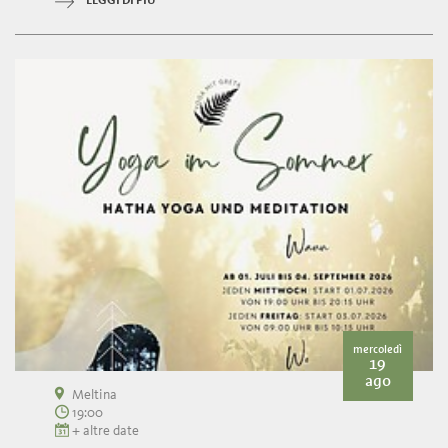
LEGGI DI PIÙ
mercoledì
19
ago
Meltina
19:00
+ altre date