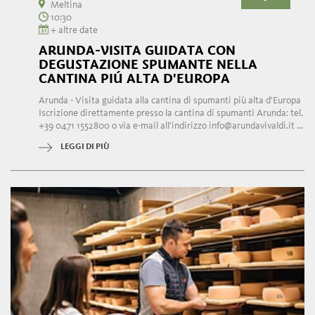
Meltina
10:30
+ altre date
ARUNDA-VISITA GUIDATA CON
DEGUSTAZIONE SPUMANTE NELLA
CANTINA PIÚ ALTA D'EUROPA
Arunda - Visita guidata alla cantina di spumanti più alta d'Europa
Iscrizione direttamente presso la cantina di spumanti Arunda: tel.
+39 0471 1552800 o via e-mail all'indirizzo info@arundavivaldi.it ...
LEGGI DI PIÙ