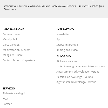
ASSOCIAZIONE TURISTICA AVELENGO - VERANO - MERANO 2000 |
COOKIE
|
PRIVACY
|
CREDITS
| UID
IT01485120214
INFORMAZIONE
INTERATTIVO
Come arrivare
Newsletter
Mezzi pubblici
App
Carte vantaggi
Mappa interattiva
Manifestazioni & eventi
Immagini & video
Mangiare & bere
ALLOGGIO
Contatti & orari di apertura
Richiesta vacanza
Hotel Avelengo - Verano - Merano 2000
Appartamenti ad Avelengo - Verano
Pensioni ad Avelengo - Verano
Agriturismi ad Avelengo - Verano
SERVIZIO
Richiesta cataloghi
FAQ
Partner