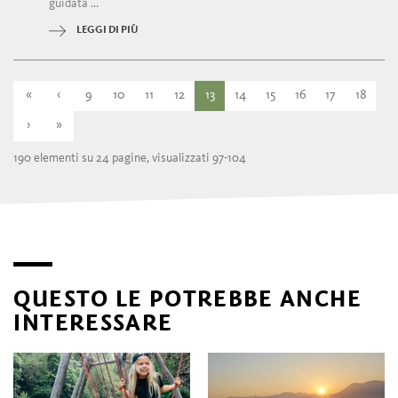
guidata ...
LEGGI DI PIÙ
«
‹
9
10
11
12
13
14
15
16
17
18
›
»
190 elementi su 24 pagine, visualizzati 97-104
QUESTO LE POTREBBE ANCHE
INTERESSARE