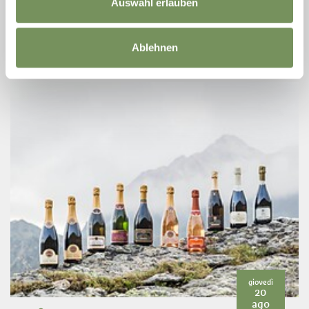
Auswahl erlauben
in un'atmosfera cordiale, Carmen ti aspetta con i suoi cavalli. Con
...
LEGGI DI PIÙ
Ablehnen
giovedì
20
ago