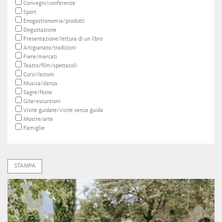
Convegni/conferenze
Sport
Enogastronomia/prodotti
Degustazione
Presentazione/lettura di un libro
Artigianato/tradizioni
Fiere/mercati
Teatro/film/spettacoli
Corsi/lezioni
Musica/danza
Sagre/feste
Gite/escursioni
Visite guidate/visite senza guida
Mostre/arte
Famiglie
STAMPA