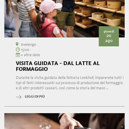
giovedì
20
ago
Avelengo
15:00
+ altre date
VISITA GUIDATA - DAL LATTE AL
FORMAGGIO
Durante la visita guidata della fattoria Lenkhof, imparerete tutti i
tipi di fatti interessanti sul processo di produzione del formaggio
e di altri prodotti caseari, così come la storia del maso ...
LEGGI DI PIÙ