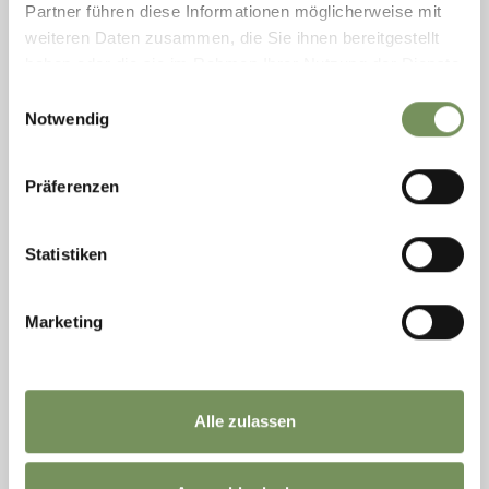
Partner führen diese Informationen möglicherweise mit
weiteren Daten zusammen, die Sie ihnen bereitgestellt
haben oder die sie im Rahmen Ihrer Nutzung der Dienste
gesammelt haben.
Einwilligungsauswahl
Notwendig
Präferenzen
Statistiken
giovedì
Marketing
20
ago
Meltina
+ altre date
AVVENTURE A CAVALLO AL MANEGGIO
Alle zulassen
MATUNSCHMIED HOF
Avventure a cavallo Vivi momenti indimenticabili nell'idilliaco
maneggio Matunschmiedhof a Meltina. Circondata dalla natura e