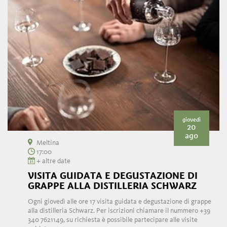
giovedì
20
ago
Meltina
17:00
+ altre date
VISITA GUIDATA E DEGUSTAZIONE DI
GRAPPE ALLA DISTILLERIA SCHWARZ
Ogni giovedì alle ore 17 visita guidata e degustazione di grappe
alla distilleria Schwarz. Per iscrizioni chiamare il nummero +39
340 7621149, su richiesta è possibile partecipare alle visite