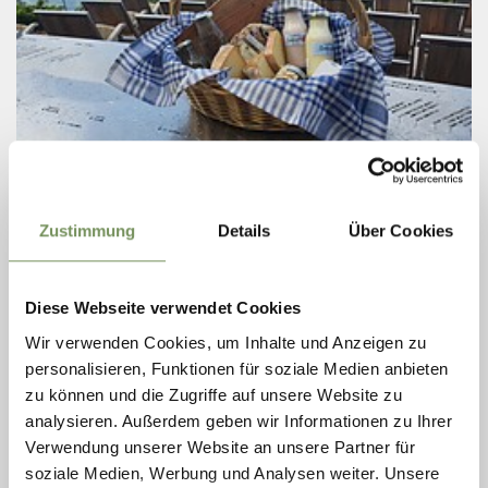
giovedì
20
ago
Avelengo
Zustimmung
Details
Über Cookies
+ altre date
CESTI CON PRODOTTI TIPICI REGIONALI
DEL MASO LENKHOF
Diese Webseite verwendet Cookies
VOGLIA DI UN PICNIC AL KNOTTNKINO? Il maso Lenkhof è
Wir verwenden Cookies, um Inhalte und Anzeigen zu
felice di offrirvi un cestino da picnic, pieno con i suoi prodotti
artigianali del maso. Potete ritirare il vostro cestino al maso e
personalisieren, Funktionen für soziale Medien anbieten
salire a ...
zu können und die Zugriffe auf unsere Website zu
LEGGI DI PIÙ
analysieren. Außerdem geben wir Informationen zu Ihrer
Verwendung unserer Website an unsere Partner für
soziale Medien, Werbung und Analysen weiter. Unsere