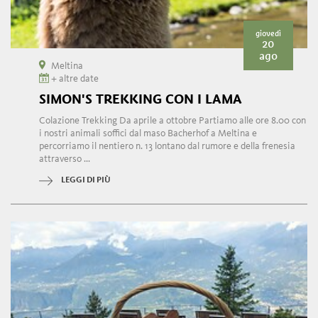
giovedì
20
ago
Meltina
+ altre date
SIMON'S TREKKING CON I LAMA
Colazione Trekking Da aprile a ottobre Partiamo alle ore 8.00 con
i nostri animali soffici dal maso Bacherhof a Meltina e
percorriamo il nentiero n. 13 lontano dal rumore e della frenesia
attraverso ...
LEGGI DI PIÙ