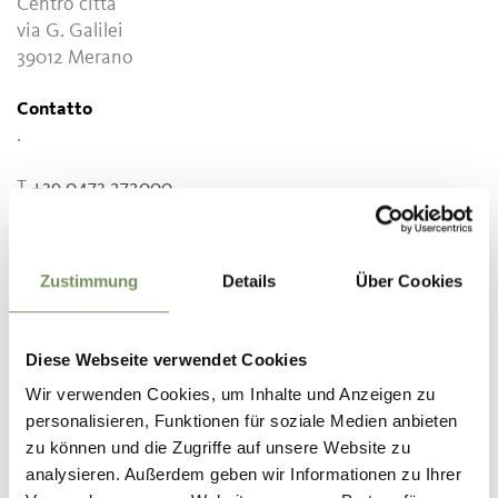
Centro città
via G. Galilei
39012 Merano
Contatto
.
T
+39 0473 272000
Prezzi
Adulti
Zustimmung
Details
Über Cookies
0 €
Ingresso libero
Iscrizione richiesta
Diese Webseite verwendet Cookies
No
Wir verwenden Cookies, um Inhalte und Anzeigen zu
personalisieren, Funktionen für soziale Medien anbieten
Organizzatore
zu können und die Zugriffe auf unsere Website zu
.
analysieren. Außerdem geben wir Informationen zu Ihrer