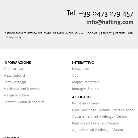
Tel. +39 0473 279 457
info@hafling.com
ASSOCIAZIONE TURISTICA AVELENGO - VERANO - MERANO 2000 |
COOKIE
|
PRIVACY
|
CREDITS
| UID
IT01485120214
INFORMAZIONE
INTERATTIVO
Come arrivare
Newsletter
Mezzi pubblici
App
Carte vantaggi
Mappa interattiva
Manifestazioni & eventi
Immagini & video
Mangiare & bere
ALLOGGIO
Contatti & orari di apertura
Richiesta vacanza
Hotel Avelengo - Verano - Merano 2000
Appartamenti ad Avelengo - Verano
Pensioni ad Avelengo - Verano
Agriturismi ad Avelengo - Verano