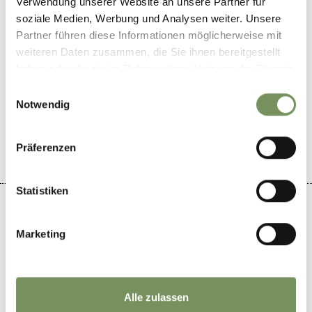
Verwendung unserer Website an unsere Partner für
soziale Medien, Werbung und Analysen weiter. Unsere
Partner führen diese Informationen möglicherweise mit
weiteren Daten zusammen, die Sie ihnen bereitgestellt
haben oder die sie im Rahmen Ihrer Nutzung der Dienste
gesammelt haben.
Einwilligungsauswahl
Notwendig
IL CONTENUTO VI È STATO UTILE?
SÌ
NO
Präferenzen
Statistiken
Marketing
+
−
Alle zulassen