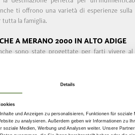
a destinazione perfetta per un'indimenticabi
nche ti offrono una varietà di esperienze sulla 
tutta la famiglia.
CHE A MERANO 2000 IN ALTO ADIGE
nche sono state progettate per farti vivere a
la neve, con paesaggi mozzafiato delle Dolomiti e
Details
À
 facile e conveniente. Con i nostri sconti, puoi 
Cookies
 tue esigenze a un prezzo ragionevole. I nost
nhalte und Anzeigen zu personalisieren, Funktionen für soziale
Website zu analysieren. Außerdem geben wir Informationen zu I
in perfette condizioni per garantirti sicurezza 
r soziale Medien, Werbung und Analysen weiter. Unsere Partner