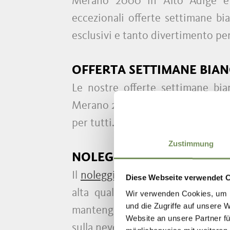
Merano 2000 in Alto Adige è l
eccezionali offerte settimane bia
esclusivi e tanto divertimento per 
OFFERTA SETTIMANE BIAN
Le nostre offerte settimane bia
Merano 2000 è il tuo paradiso sul
per tutti.
Zustimmung
NOLEGGIO SCI DI QUALIT
Il
noleggio sci
non è mai stato così
Diese Webseite verwendet 
alta qualità che si adatta alle
Wir verwenden Cookies, um I
und die Zugriffe auf unsere 
mantengono tutte le attrezzature 
Website an unsere Partner fü
sulla neve.