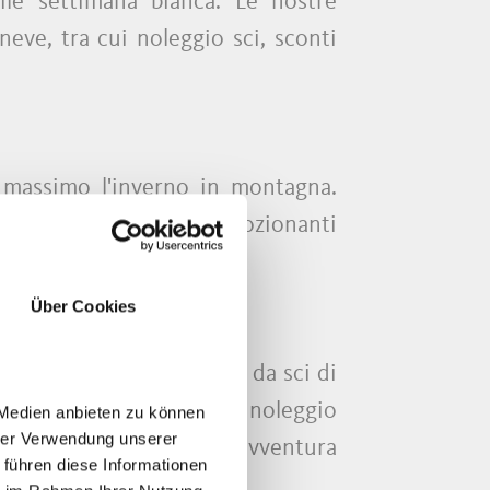
le settimana bianca. Le nostre
neve, tra cui noleggio sci, sconti
l massimo l'inverno in montagna.
 una serie di attività emozionanti
Über Cookies
noleggiare l'attrezzatura da sci di
ri partner dei punti di noleggio
 Medien anbieten zu können
hrer Verwendung unserer
e comfort durante la tua avventura
 führen diese Informationen