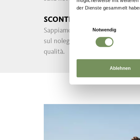
möglicherweise mit weiteren
der Dienste gesammelt habe
SCONTI ESCLUSIVI PER LA
Einwilligungsauswahl
Notwendig
Sappiamo quanto sia importante ot
sul noleggio sci e altre attività
qualità.
Ablehnen