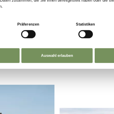
 Daten zusammen, die Sie ihnen bereitgestellt haben oder die s
n.
 TUA SETTIMANA BIANCA
Präferenzen
Statistiken
tenere il massimo valore dalle tue vacanze. Ecco
 invernali. Risparmia mentre vivi un'esperienza st
Auswahl erlauben