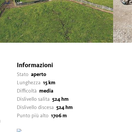
Informazioni
Stato
aperto
Lunghezza
15 km
Difficoltà
media
Dislivello salita
524 hm
Dislivello discesa
524 hm
Punto più alto
1706 m
a