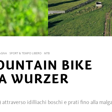
AGNA
SPORT & TEMPO LIBERO
MTB
OUNTAIN BIKE
GA WURZER
traverso idilliachi boschi e prati fino alla malg