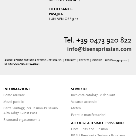
TUTTI I SANTI -
PASQUA
LUN-VEN ORE 9-12
Tel. +39 0473 920 822
info@tisensprissian.com
ASSOCIAZIONE TURISTICA TESIMO - PRISSIANO |
PRIVACY
|
CREDITS
|
COOKIE
| UID IT02499090211 |
ST.-NR./COD.FISC. 01194410211
INFORMAZIONI
SERVIZIO
Come arrivare
Richiesta cataloghi e depliant
Mezzi pubblici
Vacanze accessibili
Carta Vantaggi per Tesimo-Prissiano:
Meteo
Alto Adige Guest Pass
Eventi e manifestazioni
Ristoranti e gastronomia
ALLOGGI A TESIMO - PRISSIANO
Hotel Prissiano - Tesimo
B&B / Pensioni a Tesimo - Prissiano