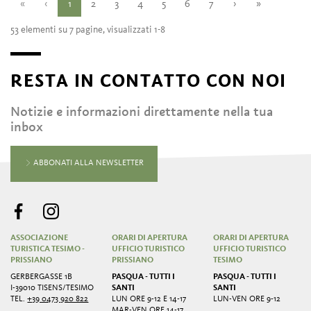
«
‹
1
2
3
4
5
6
7
›
»
53 elementi su 7 pagine, visualizzati 1-8
RESTA IN CONTATTO CON NOI
Notizie e informazioni direttamente nella tua
inbox
ABBONATI ALLA NEWSLETTER
ASSOCIAZIONE
ORARI DI APERTURA
ORARI DI APERTURA
TURISTICA TESIMO -
UFFICIO TURISTICO
UFFICIO TURISTICO
PRISSIANO
PRISSIANO
TESIMO
GERBERGASSE 1B
PASQUA - TUTTI I
PASQUA - TUTTI I
I-39010 TISENS/TESIMO
SANTI
SANTI
TEL.
+39 0473 920 822
LUN ORE 9-12 E 14-17
LUN-VEN ORE 9-12
MAR-VEN ORE 14-17