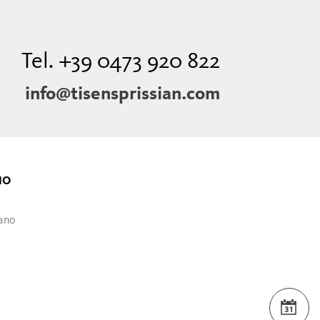
Tel. +39 0473 920 822
info@tisensprissian.com
NO
iano
EVE