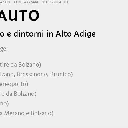
AZIONI
COME ARRIVARE
NOLEGGIO AUTO
 AUTO
 e dintorni in Alto Adige
ge:
rtire da Bolzano)
lzano, Bressanone, Brunico)
aereoporto)
re da Bolzano)
ano)
da Merano e Bolzano)