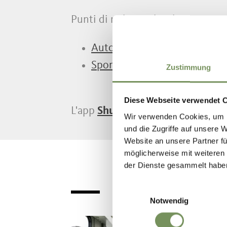
Punti di noleggio locali:
Auto Götsch
, Via Nazionale 
Sportgarage
, Via Max Valier 
Zustimmung
Diese Webseite verwendet 
L'app
Shuttle Finder
permette di t
Wir verwenden Cookies, um I
und die Zugriffe auf unsere 
Website an unsere Partner fü
möglicherweise mit weiteren
der Dienste gesammelt habe
Einwilligungsauswahl
Notwendig