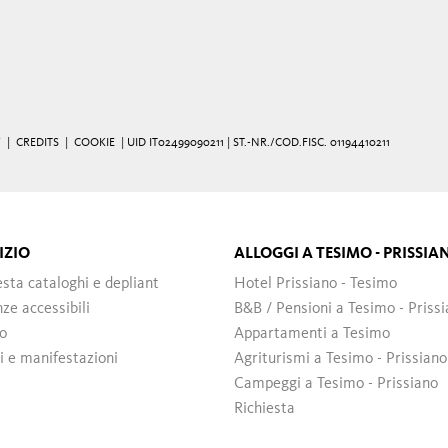
Y
|
CREDITS
|
COOKIE
| UID IT02499090211 | ST.-NR./COD.FISC. 01194410211
IZIO
ALLOGGI A TESIMO - PRISSIA
esta cataloghi e depliant
Hotel Prissiano - Tesimo
ze accessibili
B&B / Pensioni a Tesimo - Priss
o
Appartamenti a Tesimo
i e manifestazioni
Agriturismi a Tesimo - Prissiano
Campeggi a Tesimo - Prissiano
Richiesta