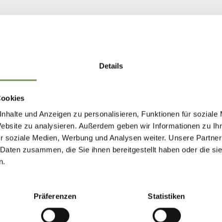
78, Sinigo/Merano, Tel.: +39 0473 212 219
7, Merano, Tel.: +39 0473 273 300
Details
Cookies
rovare uno shuttle facilmente in tutto l’Alto Adi
nhalte und Anzeigen zu personalisieren, Funktionen für soziale
Website zu analysieren. Außerdem geben wir Informationen zu I
r soziale Medien, Werbung und Analysen weiter. Unsere Partner
 Daten zusammen, die Sie ihnen bereitgestellt haben oder die s
n.
Präferenzen
Statistiken